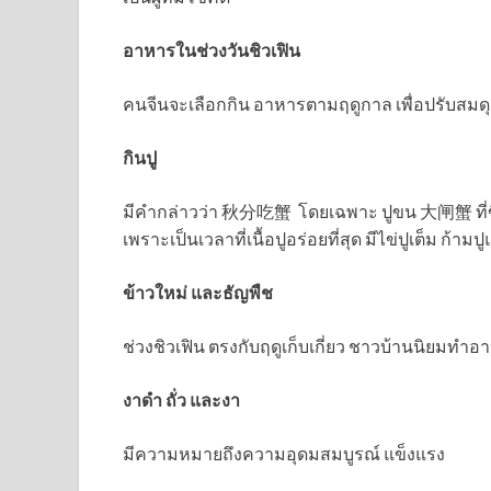
อาหารในช่วงวันชิวเฟิน
คนจีนจะเลือกกิน อาหารตามฤดูกาล เพื่อปรับสมดุล
กินปู
มีคำกล่าวว่า 秋分吃蟹 โดยเฉพาะ ปูขน 大闸蟹 ที่ขึ้นชื
เพราะเป็นเวลาที่เนื้อปูอร่อยที่สุด มีไข่ปูเต็ม ก้
ข้าวใหม่ และธัญพืช
ช่วงชิวเฟิน ตรงกับฤดูเก็บเกี่ยว ชาวบ้านนิยมทำ
งาดำ ถั่ว และงา
มีความหมายถึงความอุดมสมบูรณ์ แข็งแรง