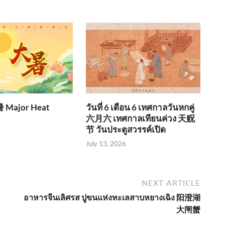
大暑 Major Heat
วันที่ 6 เดือน 6 เทศกาลวันหกคู่
六月六 เทศกาลเทียนค่วง 天贶
节 วันประตูสวรรค์เปิด
July 13, 2026
NEXT ARTICLE
อาหารจีนเลิศรส ปูขนแห่งทะเลสาบหยางเฉิง 阳澄湖
大闸蟹