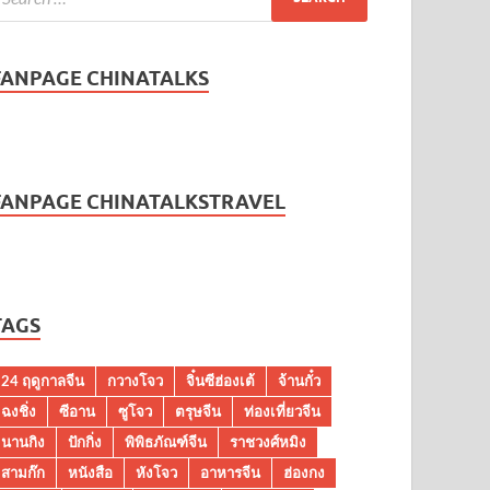
FANPAGE CHINATALKS
FANPAGE CHINATALKSTRAVEL
TAGS
24 ฤดูกาลจีน
กวางโจว
จิ๋นซีฮ่องเต้
จ้านกั๋ว
ฉงชิ่ง
ซีอาน
ซูโจว
ตรุษจีน
ท่องเที่ยวจีน
นานกิง
ปักกิ่ง
พิพิธภัณฑ์จีน
ราชวงศ์หมิง
สามก๊ก
หนังสือ
หังโจว
อาหารจีน
ฮ่องกง