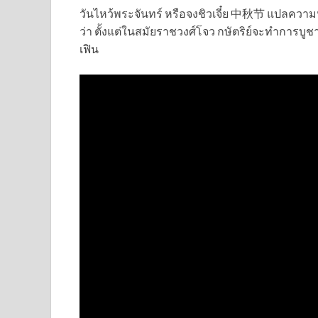
วันไหว้พระจันทร์ หรือจงชิวเจี๋ย 中秋节 แปลความห
ว่า ตั้งแต่ในสมัยราชวงศ์โจว กษัตริย์จะทำการบู
เฟิน