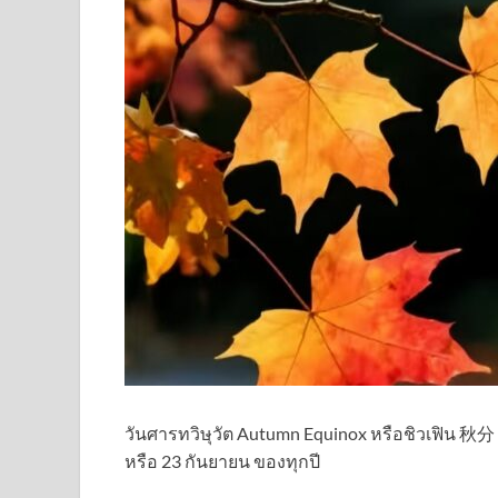
วันศารทวิษุวัต Autumn Equinox หรือชิวเฟิน 秋分 เ
หรือ 23 กันยายน ของทุกปี