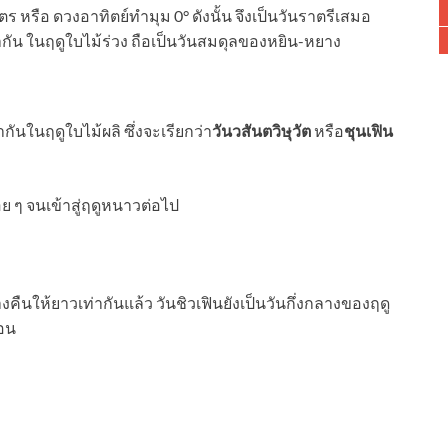
สูตร หรือ ดวงอาทิตย์ทำมุม 0° ดังนั้น จึงเป็นวันราตรีเสมอ
ากัน ในฤดูใบไม้ร่วง ถือเป็นวันสมดุลของหยิน-หยาง
ากันในฤดูใบไม้ผลิ ซึ่งจะเรียกว่า
วันวสันตวิษุวัต
หรือ
ชุนเฟิน
ื่อย ๆ จนเข้าสู่ฤดูหนาวต่อไป
ืนให้ยาวเท่ากันแล้ว วันชิวเฟินยังเป็นวันกึ่งกลางของฤดู
ือน