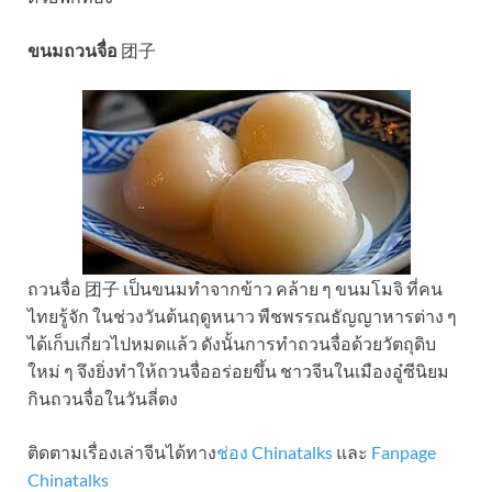
ขนมถวนจื่อ
团子
ถวนจื่อ 团子 เป็นขนมทำจากข้าว คล้าย ๆ ขนมโมจิ ที่คน
ไทยรู้จัก ในช่วงวันต้นฤดูหนาว พืชพรรณธัญญาหารต่าง ๆ
ได้เก็บเกี่ยวไปหมดแล้ว ดังนั้นการทำถวนจื่อด้วยวัตถุดิบ
ใหม่ ๆ จึงยิ่งทำให้ถวนจื่ออร่อยขึ้น ชาวจีนในเมืองอู๋ซีนิยม
กินถวนจื่อในวันลี่ตง
ติดตามเรื่องเล่าจีนได้ทาง
ช่อง Chinatalks
และ
Fanpage
Chinatalks