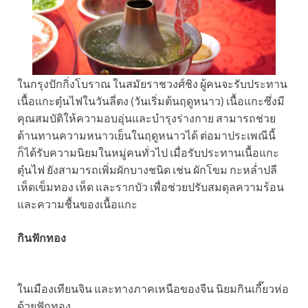
ในกรุงปักกิ่งโบราณ ในสมัยราชวงศ์ชิง ผู้คนจะรับประทาน
เนื้อแกะตุ๋นไฟในวันลี่ตง (วันเริ่มต้นฤดูหนาว) เนื้อแกะซึ่งมี
คุณสมบัติให้ความอบอุ่นและบำรุงร่างกาย สามารถช่วย
ต้านทานความหนาวเย็นในฤดูหนาวได้ ต่อมาประเพณีนี้
ก็ได้รับความนิยมในหมู่คนทั่วไป เมื่อรับประทานเนื้อแกะ
ตุ๋นไฟ ยังสามารถเพิ่มผักบางชนิด เช่น ผักโขม กะหล่ำปลี
เห็ดเข็มทอง เห็ด และรากบัว เพื่อช่วยปรับสมดุลความร้อน
และความชื้นของเนื้อแกะ
กินฟักทอง
ในเมืองเทียนจิน และทางภาคเหนือของจีน นิยมกินเกี๊ยวห่อ
ด้วยฟักทอง