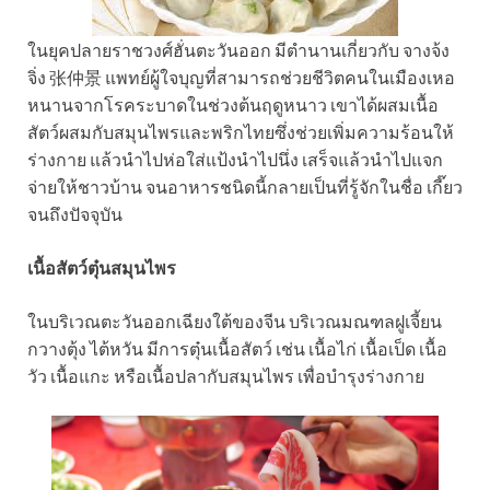
ในยุคปลายราชวงศ์ฮั่นตะวันออก มีตำนานเกี่ยวกับ จางจ้ง
จิ่ง 张仲景 แพทย์ผู้ใจบุญที่สามารถช่วยชีวิตคนในเมืองเหอ
หนานจากโรคระบาดในช่วงต้นฤดูหนาว เขาได้ผสมเนื้อ
สัตว์ผสมกับสมุนไพรและพริกไทยซึ่งช่วยเพิ่มความร้อนให้
ร่างกาย แล้วนำไปห่อใส่แป้งนำไปนึ่ง เสร็จแล้วนำไปแจก
จ่ายให้ชาวบ้าน จนอาหารชนิดนี้กลายเป็นที่รู้จักในชื่อ เกี๊ยว
จนถึงปัจจุบัน
เนื้อสัตว์ตุ๋นสมุนไพร
ในบริเวณตะวันออกเฉียงใต้ของจีน บริเวณมณฑลฝูเจี้ยน
กวางตุ้ง ไต้หวัน มีการตุ๋นเนื้อสัตว์ เช่น เนื้อไก่ เนื้อเป็ด เนื้อ
วัว เนื้อแกะ หรือเนื้อปลากับสมุนไพร เพื่อบำรุงร่างกาย