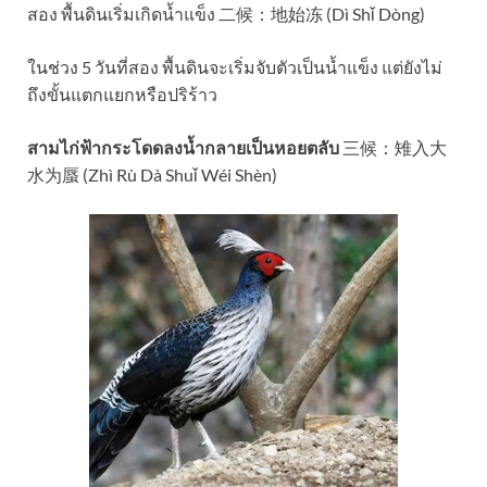
สอง พื้นดินเริ่มเกิดน้ำแข็ง 二候：地始冻 (Dì Shǐ Dòng)
ในช่วง 5 วันที่สอง พื้นดินจะเริ่มจับตัวเป็นน้ำแข็ง แต่ยังไม่
ถึงขั้นแตกแยกหรือปริร้าว​
สามไก่ฟ้ากระโดดลงน้ำกลายเป็นหอยตลับ
三候：雉入大
水为蜃 (Zhì Rù Dà Shuǐ Wéi Shèn)