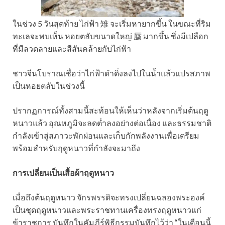
ในช่วง 5 วันสุดท้าย ไก่ฟ้า 雉 จะเริ่มหายากขึ้น ในขณะที่ริม
ทะเลจะพบเห็น หอยตลับขนาดใหญ่ 蜃 มากขึ้น ซึ่งมีเปลือก
ที่มีลวดลายและสีสันคล้ายกับไก่ฟ้า
ชาวจีนโบราณเชื่อว่าไก่ฟ้าดำดิ่งลงไปในน้ำแล้วแปรสภาพ
เป็นหอยตลับในช่วงนี้
​ปรากฏการณ์ทั้งสามนี้สะท้อนให้เห็นว่าหลังจากเริ่มต้นฤดู
หนาวแล้ว อุณหภูมิจะลดต่ำลงอย่างต่อเนื่อง และธรรมชาติ
กำลังเข้าสู่สภาวะพักผ่อนและเก็บกักพลังงานเพื่อเตรียม
พร้อมสำหรับฤดูหนาวที่กำลังจะมาถึง
การเปลี่ยนเป็นเสื้อผ้าฤดูหนาว
เมื่อถึงต้นฤดูหนาว จักรพรรดิจะทรงเปลี่ยนฉลองพระองค์
เป็นชุดฤดูหนาวและพระราชทานเครื่องทรงฤดูหนาวแก่
ข้าราชการ บันทึกในคัมภีร์พิธีกรรมบันทึกไว้ว่า “ในเดือนนี้