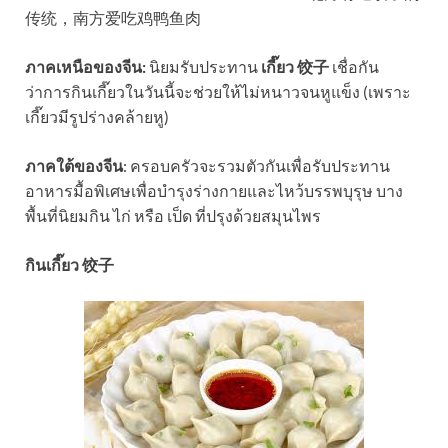
传统，南方爱吃鸡鸭鱼肉
ภาคเหนือของจีน:
นิยมรับประทาน
เกี๊ยว 饺子
เชื่อกัน
ว่าการกินเกี๊ยวในวันนี้จะช่วยให้ไม่หนาวจนหูแข็ง (เพราะ
เกี๊ยวมีรูปร่างคล้ายหู)
ภาคใต้ของจีน
: ครอบครัวจะรวมตัวกันเพื่อรับประทาน
อาหารมื้อพิเศษเพื่อบำรุงร่างกายและไหว้บรรพบุรุษ บาง
พื้นที่นิยมกิน ไก่ หรือ เป็ด ที่ปรุงด้วยสมุนไพร
กินเกี๊ยว 饺子