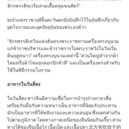
จักรพรรดิจะเริ่มสวมเสื้อคลุมขนสัตว์”
ยเป่าแห่งราชวงศ์จิ้นตะวันตกยังบันทึกไว้ในบันทึกเกี่ยวกับ
ยุคโบราณและยุคปัจจุบันของพระองค์ว่า
“จักรพรรดิเหวินแห่งฮั่นทรงพระราชทานเครื่องทรงบุนวม
แก่ข้าราชบริพารและข้าราชการในพระราชวังในวันเริ่ม
ต้นฤดูหนาว” เครื่องทรงบุนวมเหล่านี้ “ส่วนใหญ่ทำจากผ้า
ไหมหรือผ้าไหมยกดอกปักห้าสี” และเป็นเครื่องทรงสำหรับ
ใช้ในพิธีกรรมโบราณ
อาหารในวันลี่ตง
ในวันลี่ตง ชาวจีนมีความเชื่อในการบำรุงร่างกาย เพื่อ
เตรียมรับมือกับความหนาวเย็น อาหารที่นิยมรับประทาน
มักเป็นอาหารที่ให้พลังงานและความอบอุ่น ซึ่งแตกต่างกัน
ไปตามภูมิภาค โดยทางภาคเหนือของจีนนิยมกินเกี๊ยว ส่วน
ทางใต้ของจีนเนื้อไก่ เนื้อเป็ด และเนื้อปลา 北方有吃饺子的