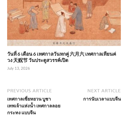
วันที่ 6 เดือน 6 เทศกาลวันหกคู่ 六月六 เทศกาลเทียนค่
วง 天贶节 วันประตูสวรรค์เปิด
July 13, 2026
PREVIOUS ARTICLE
NEXT ARTICLE
เทศกาลเซี่ยหยวน บูชา
การนับเวลาแบบจีน
เทพเจ้าแห่งน้ำ เทศกาลลอย
กระทง แบบจีน