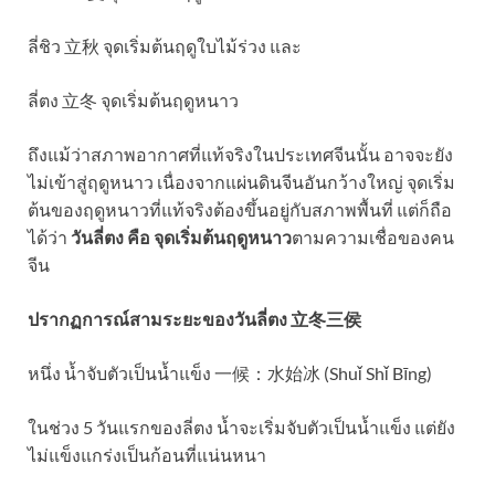
ลี่ชิว 立秋 จุดเริ่มต้นฤดูใบไม้ร่วง และ
ลี่ตง 立冬 จุดเริ่มต้นฤดูหนาว
ถึงแม้ว่าสภาพอากาศที่แท้จริงในประเทศจีนนั้น อาจจะยัง
ไม่เข้าสู่ฤดูหนาว เนื่องจากแผ่นดินจีนอันกว้างใหญ่ จุดเริ่ม
ต้นของฤดูหนาวที่แท้จริงต้องขึ้นอยู่กับสภาพพื้นที่ แต่ก็ถือ
ได้ว่า
วันลี่ตง คือ จุดเริ่มต้นฤดูหนาว
ตามความเชื่อของคน
จีน
ปรากฏการณ์สามระยะของวันลี่ตง 立冬三侯
หนึ่ง น้ำจับตัวเป็นน้ำแข็ง ​一候：水始冰 (Shuǐ Shǐ Bīng)
ในช่วง 5 วันแรกของลี่ตง น้ำจะเริ่มจับตัวเป็นน้ำแข็ง แต่ยัง
ไม่แข็งแกร่งเป็นก้อนที่แน่นหนา