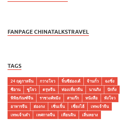
FANPAGE CHINATALKSTRAVEL
TAGS
24 ฤดูกาลจีน
กวางโจว
จิ๋นซีฮ่องเต้
จ้านกั๋ว
ฉงชิ่ง
ซีอาน
ซูโจว
ตรุษจีน
ท่องเที่ยวจีน
นานกิง
ปักกิ่ง
พิพิธภัณฑ์จีน
ราชวงศ์หมิง
สามก๊ก
หนังสือ
หังโจว
อาหารจีน
ฮ่องกง
เซิ่นเจิ้น
เซี่ยงไฮ้
เทพเจ้าจีน
เทพเจ้าเต๋า
เทศกาลจีน
เทียนจิน
เสิ่นหยาง