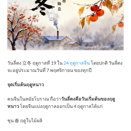
วันลี่ตง 立冬 ฤดูกาลที่ 19 ใน
24 ฤดูกาลจีน
โดยปกติ วันลี่ตง
จะอยู่ประมาณวันที่ 7 พฤศจิกายน ของทุกปี
จุดเริ่มต้นฤดูหนาว
คนจีนในสมัยโบราณ ถือว่า
วันลี่ตงคือวันเริ่มต้นของฤดู
หนาว
โดยจีนแบ่งฤดูกาลออกเป็น 4 ฤดูกาลได้แก่
ชุน 春 ฤดูใบไม้ผลิ