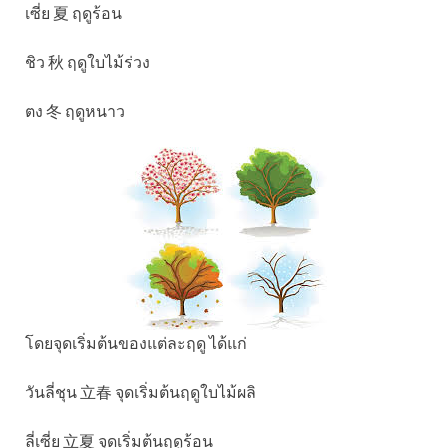
เซี่ย 夏 ฤดูร้อน
ชิว 秋 ฤดูใบไม้ร่วง
ตง 冬 ฤดูหนาว
โดยจุดเริ่มต้นของแต่ละฤดู ได้แก่
วันลี่ชุน 立春 จุดเริ่มต้นฤดูใบไม้ผลิ
ลี่เซี่ย 立夏 จุดเริ่มต้นฤดูร้อน