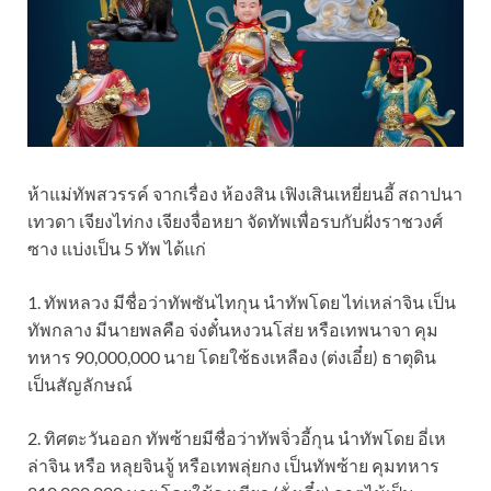
ห้าแม่ทัพสวรรค์ จากเรื่อง ห้องสิน เฟิงเสินเหยี่ยนอี้ สถาปนา
เทวดา เจียงไท่กง เจียงจื่อหยา จัดทัพเพื่อรบกับฝั่งราชวงศ์
ซาง แบ่งเป็น 5 ทัพ ได้แก่
1. ทัพหลวง มีชื่อว่าทัพซันไทกุน นำทัพโดย ไท่เหล่าจิน เป็น
ทัพกลาง มีนายพลคือ จ่งตั๋นหงวนโส่ย หรือเทพนาจา คุม
ทหาร 90,000,000 นาย โดยใช้ธงเหลือง (ต่งเอี๋ย) ธาตุดิน
เป็นสัญลักษณ์
2. ทิศตะวันออก ทัพซ้ายมีชื่อว่าทัพจิ่วอี้กุน นำทัพโดย อี่เห
ล่าจิน หรือ หลุยจินจู้ หรือเทพลุ่ยกง เป็นทัพซ้าย คุมทหาร