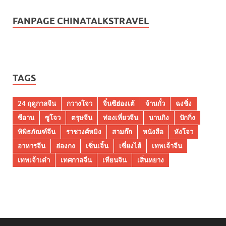
FANPAGE CHINATALKSTRAVEL
TAGS
24 ฤดูกาลจีน
กวางโจว
จิ๋นซีฮ่องเต้
จ้านกั๋ว
ฉงชิ่ง
ซีอาน
ซูโจว
ตรุษจีน
ท่องเที่ยวจีน
นานกิง
ปักกิ่ง
พิพิธภัณฑ์จีน
ราชวงศ์หมิง
สามก๊ก
หนังสือ
หังโจว
อาหารจีน
ฮ่องกง
เซิ่นเจิ้น
เซี่ยงไฮ้
เทพเจ้าจีน
เทพเจ้าเต๋า
เทศกาลจีน
เทียนจิน
เสิ่นหยาง