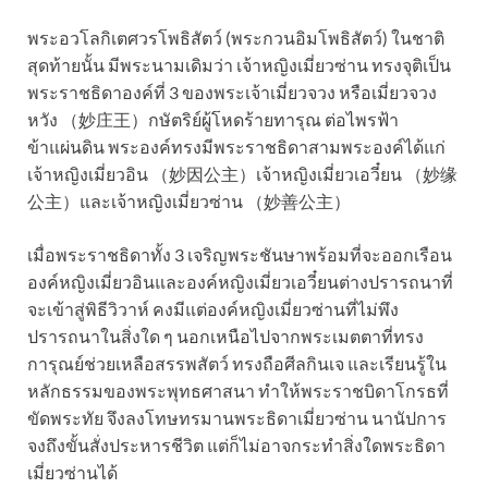
พระอวโลกิเตศวรโพธิสัตว์ (พระกวนอิมโพธิสัตว์) ในชาติ
สุดท้ายนั้น มีพระนามเดิมว่า เจ้าหญิงเมี่ยวซ่าน ทรงจุติเป็น
พระราชธิดาองค์ที่ 3 ของพระเจ้าเมี่ยวจวง หรือเมี่ยวจวง
หวัง （妙庄王）กษัตริย์ผู้โหดร้ายทารุณ ต่อไพรฟ้า
ข้าแผ่นดิน พระองค์ทรงมีพระราชธิดาสามพระองค์ได้แก่
เจ้าหญิงเมี่ยวอิน （妙因公主）เจ้าหญิงเมี่ยวเอวี๋ยน （妙缘
公主）และเจ้าหญิงเมี่ยวซ่าน （妙善公主）
เมื่อพระราชธิดาทั้ง 3 เจริญพระชันษาพร้อมที่จะออกเรือน
องค์หญิงเมี่ยวอินและองค์หญิงเมี่ยวเอวี๋ยนต่างปรารถนาที่
จะเข้าสู่พิธีวิวาห์ คงมีแต่องค์หญิงเมี่ยวซ่านที่ไม่พึง
ปรารถนาในสิ่งใด ๆ นอกเหนือไปจากพระเมตตาที่ทรง
การุณย์ช่วยเหลือสรรพสัตว์ ทรงถือศีลกินเจ และเรียนรู้ใน
หลักธรรมของพระพุทธศาสนา ทำให้พระราชบิดาโกรธที่
ขัดพระทัย จึงลงโทษทรมานพระธิดาเมี่ยวซ่าน นานัปการ
จงถึงขั้นสั่งประหารชีวิต แต่ก็ไม่อาจกระทำสิ่งใดพระธิดา
เมี่ยวซ่านได้