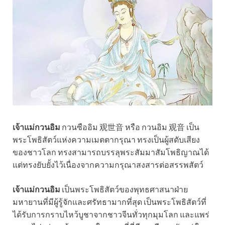
เจ้าแม่กวนอิม
กวนซืออิม 观世音 หรือ กวนอิม 观音 เป็น
พระโพธิสัตว์แห่งความเมตตากรุณา ทรงเป็นผู้สดับเสียง
ของชาวโลก ทรงสามารถบรรลุพระสัมมาสัมโพธิญาณได้
แต่ทรงยับยั้งไว้เนื่องจากความกรุณาสงสารต่อสรรพสัตว์
เจ้าแม่กวนอิม
เป็นพระโพธิสัตว์ของพุทธศาสนาฝ่าย
มหายานที่มีผู้รู้จักและศรัทธามากที่สุด เป็นพระโพธิสัตว์ที่
ได้รับการกราบไหว้บูชาจากชาวจีนทั่วทุกมุมโลก และแพร่