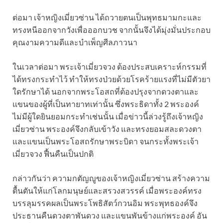
ต่อมา เจ้าหญิงเมี่ยวซ่าน ได้ถวายตนเป็นพุทธมามกะและ
ทรงหนีออกจากวังเพื่อออกบวช จากนั้นจึงได้มุ่งมั่นประกอบ
คุณงามความดีและบำเพ็ญศีลภาวนา
ในเวลาต่อมา พระเจ้าเมี่ยวจวง ต้องประสบเคราะห์กรรมที่
ได้ทรงกระทำไว้ ทำให้ทรงป่วยด้วยโรคร้ายแรงที่ไม่มีตัวยา
ใดรักษาได้ นอกจากพระโอสถที่ต้องปรุงจากดวงตาและ
แขนของผู้ที่เป็นทายาทเท่านั้น ซึ่งพระธิดาทั้ง 2 พระองค์
ไม่มีผู้ใดยินยอมกระทำเช่นนั้น เมื่อข่าวนี้ล่วงรู้ถึงเจ้าหญิง
เมี่ยวซ่าน พระองค์จึงกลับเข้าวัง และทรงยอมสละดวงตา
และแขนเป็นพระโอสถรักษาพระบิดา จนกระทั้งพระเจ้า
เมี่ยวจวง ฟื้นคืนเป็นปกติ
กล่าวกันว่า ความกตัญญูของเจ้าหญิงเมี่ยวซ่าน สร้างความ
ตื้นตันให้แก่โลกมนุษย์และสรวงสวรรค์ เมื่อพระองค์ทรง
บรรลุมรรคผลเป็นพระโพธิสัตว์กวนอิม พระพุทธองค์จึง
ประธานคืนดวงตาพันดวง และแขนพันข้างแก่พระองค์ อัน