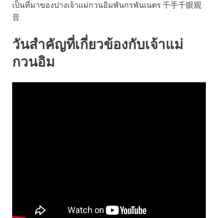
เป็นที่มาของปางเจ้าแม่กวนอิมพันกรพันเนตร 千手千眼观
音
วันสำคัญที่เกี่ยวข้องกับเจ้าแม่
กวนอิม