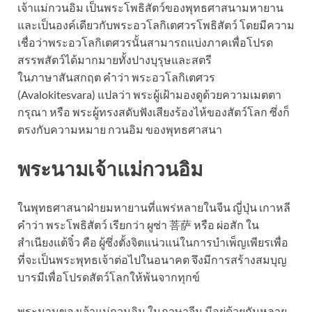
เจ้าแม่กวนอิม เป็นพระโพธิสัตว์ของพุทธศาสนามหายาน
และเป็นองค์เดียวกับพระอวโลกิเตศวรโพธิสัตว์ โดยมีความ
เชื่อว่าพระอวโลกิเตศวรนั้นสามารถแบ่งภาคเพื่อโปรด
สรรพสัตว์ได้มากมายทั้งปางบุรุษและสตรี
ในภาษาสันสกฤต คำว่า พระอวโลกิเตศวร
(Avalokitesvara) แปลว่า พระผู้เฝ้ามองดูด้วยความเมตตา
กรุณา หรือ พระผู้ทรงสดับฟังเสียงร้องไห้ของสัตว์โลก ซึ่งก็
ตรงกับความหมาย กวนอิม ของพุทธศาสนา
พระนามเจ้าแม่กวนอิม
ในพุทธศาสนาฝ่ายมหายานที่แพร่หลายในจีน ญี่ปุ่น เกาหลี
คำว่า พระโพธิสัตว์ เรียกว่า ผูซ่า 菩萨 หรือ ผ่อสัก ใน
สำเนียงแต้จิ๋ว คือ ผู้ซึ่งตั้งจิตแน่วแน่ในการบำเพ็ญเพียรเพื่อ
ที่จะเป็นพระพุทธเจ้าต่อไปในอนาคต จึงมีการสร้างสมบุญ
บารมีเพื่อโปรดสัตว์โลกให้พ้นจากทุกข์
พระนามของเจ้าแม่กวนอิม ในภาษาจีน มีอยู่ด้วยกันหลาย