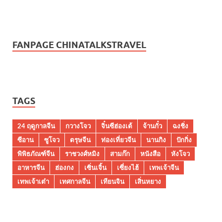
FANPAGE CHINATALKSTRAVEL
TAGS
24 ฤดูกาลจีน
กวางโจว
จิ๋นซีฮ่องเต้
จ้านกั๋ว
ฉงชิ่ง
ซีอาน
ซูโจว
ตรุษจีน
ท่องเที่ยวจีน
นานกิง
ปักกิ่ง
พิพิธภัณฑ์จีน
ราชวงศ์หมิง
สามก๊ก
หนังสือ
หังโจว
อาหารจีน
ฮ่องกง
เซิ่นเจิ้น
เซี่ยงไฮ้
เทพเจ้าจีน
เทพเจ้าเต๋า
เทศกาลจีน
เทียนจิน
เสิ่นหยาง