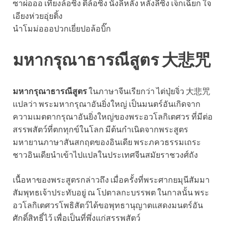
ซาผ่อออ เทียงล้อซิ้ง ตี่ล้อซิ้ง นั้งลี่หลั่ง หลั่งลี่ซิ้ง เจ็กเฉียก ใจ
เอียงห่วยอุ่ยติ้ง
นำโมม่อออปวกเยี่ยปอล้อบิ๊ก
มหากรุณาธารณีสูตร 大悲咒
มหากรุณาธารณีสูตร
ในภาษาจีนเรียกว่า ไต่ปุ่ยจิ่ว 大悲咒
เเปลว่า พระมหากรุณาอันยิ่งใหญ่ เป็นมนตร์อันเกิดจาก
ความเมตตากรุณาอันยิ่งใหญ่ของพระอวโลกิเตศวร ที่มีต่อ
สรรพสัตว์ที่ตกทุกข์ในโลก มีต้นกำเนิดจากพระสูตร
มหายานภาษาสันสกฤตของอินเดีย พระภควธรรมเถระ
ชาวอินเดียนำเข้าไปแปลในประเทศจีนสมัยราชวงศ์ถัง
เนื้อหาของพระสูตรกล่าวถึง เมื่อครั้งที่พระศากยมุนีสัมมา
สัมพุทธเจ้าประทับอยู่ ณ โปตาลกะบรรพต ในกาลนั้น พระ
อวโลกิเตศวรโพธิสัตว์ได้ขอพุทธานุญาตแสดงมนตร์อัน
ศักดิ์สิทธิ์ไว้ เพื่อเป็นที่พึ่งแก่สรรพสัตว์