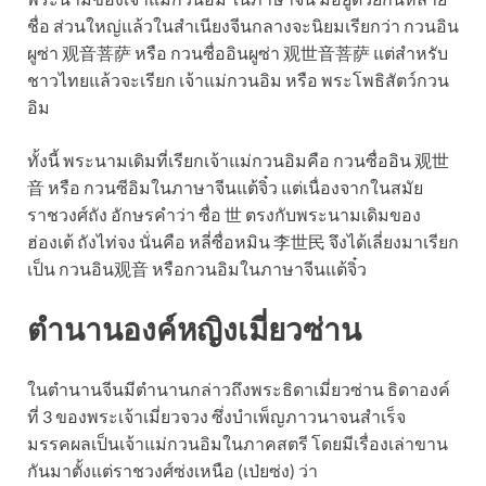
ชื่อ ส่วนใหญ่แล้วในสำเนียงจีนกลางจะนิยมเรียกว่า กวนอิน
ผูซ่า 观音菩萨 หรือ กวนซื่ออินผูซ่า 观世音菩萨 แต่สำหรับ
ชาวไทยแล้วจะเรียก เจ้าแม่กวนอิม หรือ พระโพธิสัตว์กวน
อิม
ทั้งนี้ พระนามเดิมที่เรียกเจ้าแม่กวนอิมคือ กวนซื่ออิน 观世
音 หรือ กวนซีอิมในภาษาจีนแต้จิ๋ว แต่เนื่องจากในสมัย
ราชวงศ์ถัง อักษรคำว่า ซื่อ 世 ตรงกับพระนามเดิมของ
ฮ่องเต้ ถังไท่จง นั่นคือ หลี่ซื่อหมิน 李世民 จึงได้เลี่ยงมาเรียก
เป็น กวนอิน观音 หรือกวนอิมในภาษาจีนแต้จิ๋ว
ตำนานองค์หญิงเมี่ยวซ่าน
ในตำนานจีนมีตำนานกล่าวถึงพระธิดาเมี่ยวซ่าน ธิดาองค์
ที่ 3 ของพระเจ้าเมี่ยวจวง ซึ่งบำเพ็ญภาวนาจนสำเร็จ
มรรคผลเป็นเจ้าแม่กวนอิมในภาคสตรี โดยมีเรื่องเล่าขาน
กันมาตั้งแต่ราชวงศ์ซ่งเหนือ (เป่ยซ่ง) ว่า