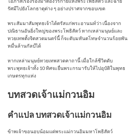
โอภาสเรืองรองมาต้องวรกายแห่งพระโพธิสัตว์ และฉาย
รัศมีไปยังโลกธาตุต่าง ๆ อย่างปราศจากขอบเขต
พระสัมมาสัมพุทธเจ้าได้ตรัสแก่พระอานนท์ว่า เนื่องจาก
ปณิธานอันยิ่งใหญ่ของพระโพธิสัตว์ หากเหล่ามนุษย์และ
ทวยเทพตั้งจิตสวดมนตร์นี้ ก็จะดับมหันตโทษจำนวนร้อยพัน
หมื่นล้านกัลป์ได้
หากเหล่ามนุษย์ทวยเทพสวดคาถานี้ เมื่อใกล้ชีวิตดับ
พระพุทธเจ้าทั้ง 10 ทิศจะยื่นพระกรมารับให้ไปอุบัติในพุทธ
เกษตรทุกแห่ง
บทสวดเจ้าแม่กวนอิม
คำแปล บทสวดเจ้าแม่กวนอิม
ข้าพเจ้าขอนอบน้อมแด่พระแม่กวนอิมมหาโพธิสัตว์