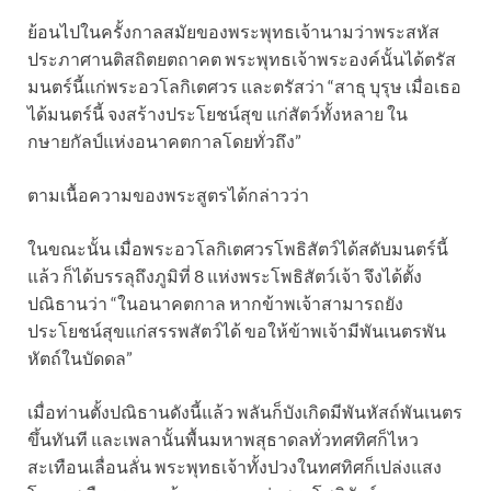
ย้อนไปในครั้งกาลสมัยของพระพุทธเจ้านามว่าพระสหัส
ประภาศานติสถิตยตถาคต พระพุทธเจ้าพระองค์นั้นได้ตรัส
มนตร์นี้แก่พระอวโลกิเตศวร และตรัสว่า “สาธุ บุรุษ เมื่อเธอ
ได้มนตร์นี้ จงสร้างประโยชน์สุข แก่สัตว์ทั้งหลาย ใน
กษายกัลป์แห่งอนาคตกาลโดยทั่วถึง”
ตามเนื้อความของพระสูตรได้กล่าวว่า
ในขณะนั้น เมื่อพระอวโลกิเตศวรโพธิสัตว์ได้สดับมนตร์นี้
แล้ว ก็ได้บรรลุถึงภูมิที่ 8 แห่งพระโพธิสัตว์เจ้า จึงได้ตั้ง
ปณิธานว่า “ในอนาคตกาล หากข้าพเจ้าสามารถยัง
ประโยชน์สุขแก่สรรพสัตว์ได้ ขอให้ข้าพเจ้ามีพันเนตรพัน
หัตถ์ในบัดดล”
เมื่อท่านตั้งปณิธานดังนี้แล้ว พลันก็บังเกิดมีพันหัสถ์พันเนตร
ขึ้นทันที และเพลานั้นพื้นมหาพสุธาดลทั่วทศทิศก็ไหว
สะเทือนเลื่อนลั่น พระพุทธเจ้าทั้งปวงในทศทิศก็เปล่งแสง