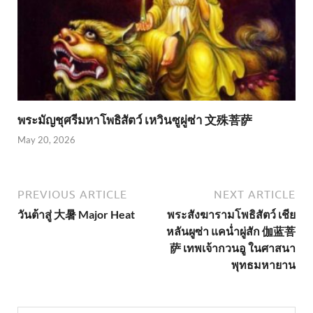
พระมัญชุศรีมหาโพธิสัตว์ เหวินซูผู่ซ่า 文殊菩萨
May 20, 2026
PREVIOUS ARTICLE
NEXT ARTICLE
วันต้าสู่ 大暑 Major Heat
พระสังฆารามโพธิสัตว์ เชีย
หลันผูซ่า แคน่ำผู่สัก 伽蓝菩
萨 เทพเจ้ากวนอู ในศาสนา
พุทธมหายาน