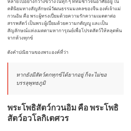
หลายไปอย่างกว้างขวางในทุก ๆ ที่ที่มีชาวจีนอาศัยอยู่ ใน
คตินิยมทางสัญลักษณ์วัฒนธรรมมงคลของจีน องค์เจ้าแม่
กวนอิม คือ พระผู้ทรงเปี่ยมด้วยความรักความเมตตาต่อ
สรรพสัตว์ เป็นพระผู้เปี่ยมด้วยความกตัญญู และเป็น
สัญลักษณ์แห่งเมตตามหาการุณย์เพื่อโปรดสัตว์ให้หลุดพ้น
จากห้วงทุกข์
ดังคำปณิธานของพระองค์ที่ว่า
หากยังมีสัตว์ตกทุกข์ได้ยากอยู่ ก็จะไม่ขอ
บรรลุพุทธภูมิ
พระโพธิสัตว์กวนอิม คือ พระโพธิ
สัตว์อวโลกิเตศวร