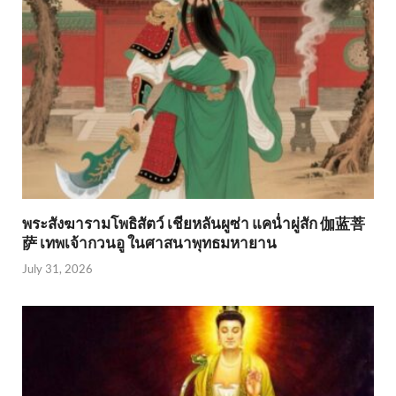
พระสังฆารามโพธิสัตว์ เชียหลันผูซ่า แคน่ำผู่สัก 伽蓝菩
萨 เทพเจ้ากวนอู ในศาสนาพุทธมหายาน
July 31, 2026