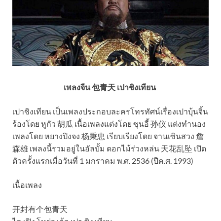
เพลงจีน 包青天 เปาชิงเทียน
เปาชิงเทียน เป็นเพลงประกอบละครโทรทัศน์เรื่องเปาบุ้นจิ้น
ร้องโดย หูกัว 胡瓜 เนื้อเพลงแต่งโดย ซุนอี้ 孙仪 แต่งทำนอง
เพลงโดย หยางปิงจง 杨秉忠 เรียบเรียงโดย จานเซินสวง 詹
森雄 เพลงนี้รวมอยู่ในอัลบั้ม ดอกไม้ร่วงหล่น 天花乱坠 เปิด
ตัวครั้งแรกเมื่อวันที่ 1 มกราคม พ.ศ. 2536 (ปีค.ศ. 1993)
เนื้อเพลง
开封有个包青天