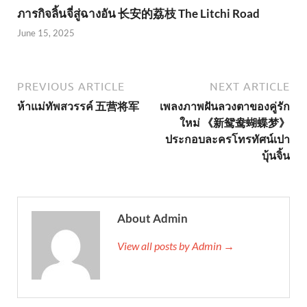
ภารกิจลิ้นจี่สู่ฉางอัน 长安的荔枝 The Litchi Road
June 15, 2025
PREVIOUS ARTICLE
NEXT ARTICLE
ห้าแม่ทัพสวรรค์ 五营将军
เพลงภาพฝันลวงตาของคู่รัก
ใหม่ 《新鸳鸯蝴蝶梦》
ประกอบละครโทรทัศน์เปา
บุ้นจิ้น
About Admin
View all posts by Admin →