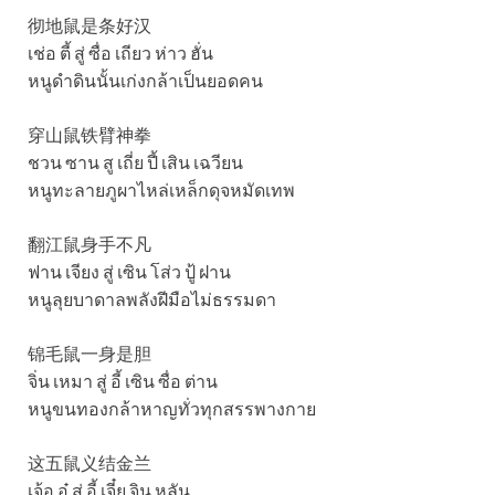
彻地鼠是条好汉
เช่อ ตี้ สู่ ซื่อ เถียว ห่าว ฮั่น
หนูดำดินนั้นเก่งกล้าเป็นยอดคน
穿山鼠铁臂神拳
ชวน ซาน สู เถี่ย ปี้ เสิน เฉวียน
หนูทะลายภูผาไหล่เหล็กดุจหมัดเทพ
翻江鼠身手不凡
ฟาน เจียง สู่ เซิน โส่ว ปู้ ฝาน
หนูลุยบาดาลพลังฝีมือไม่ธรรมดา
锦毛鼠一身是胆
จิ่น เหมา สู่ อี้ เซิน ซื่อ ต่าน
หนูขนทองกล้าหาญทั่วทุกสรรพางกาย
这五鼠义结金兰
เจ้อ อู๋ สู่ อี้ เจี๋ย จิน หลัน