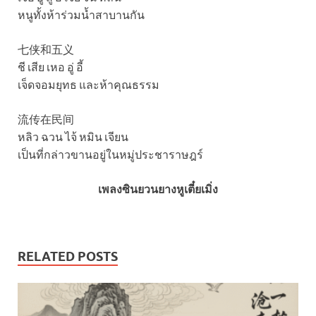
หนูทั้งห้าร่วมน้ำสาบานกัน
七侠和五义
ชี เสีย เหอ อู่ อี้
เจ็ดจอมยุทธ และห้าคุณธรรม
流传在民间
หลิว ฉวน ไจ้ หมิน เจียน
เป็นที่กล่าวขานอยู่ในหมู่ประชาราษฎร์
เพลงซินยวนยางหูเตี๋ยเมิ่ง
RELATED POSTS