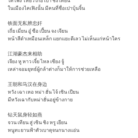
ไค เฟิง โหย่ว เก้อ เปา ชิง เทียน
ในเมืองไคเฟิงนั้น มีคนที่ชื่อเปาบุ้นจิ้น
铁面无私辨忠奸
เถี่ย เมี่ยน อู๋ ซือ เปี้ยน จง เจียน
หน้าสีดำเหมือนเหล็ก แยกแยะดีเลว ไม่เห็นแก่หน้าใคร
江湖豪杰来相助
เจียง หู หาว เจี๋ย ไหล เซียง จู้
เหล่าจอมยุทธ์ผู้กล้าต่างก็มาให้การช่วยเหลือ
王朝和马汉在身边
หวัง เฉา เหอ หม่า ฮั่น ไจ้ เซิน เปียน
มีหวังเฉากับหม่าฮั่นอยู่ข้างกาย
钻天鼠身轻如燕
จวน เทียน สู่ เซิน ชิง หรู เยียน
หนูทะยานฟ้าตัวเบาดุจนกนางแอ่น