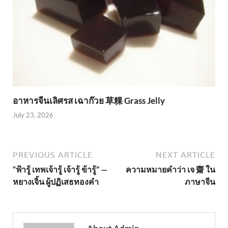
อาหารจีนเลิศรส เฉาก๊วย 草粿 Grass Jelly
July 23, 2026
PREVIOUS ARTICLE
NEXT ARTICLE
“ฟ้ารู้ เทพเจ้ารู้ เจ้ารู้ ข้ารู้” —
ความหมายคำว่า เจ 齋 ใน
หยางเจิ้น ผู้ปฏิเสธทองคำ
ภาษาจีน