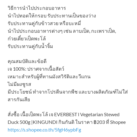
วิธีการนำไปประกอบอาหาร
นำไปทอดให้กรอบ รับประทานเป็นของว่าง
รับประทานคู่กับข้าวสวย หรือบะหมี่
นำไปประกอบอาหารต่างๆ เช่น ลาบเป็ด, กะเพราเป็ด,
ก๋วยเตี๋ยวเป็ดพะโล้
รับประทานคู่กับน้ำจิ้ม
คุณสมบัติและข้อดี
เจ 100%: ปราศจากเนื้อสัตว์
เหมาะสำหรับผู้ที่ทานมังสวิรัติและวีแกน
ไม่มีผงชูรส
มีประโยชน์ ทำจากโปรตีนจากพืช และบางผลิตภัณฑ์ไม่ใส่
สารกันเสีย
สั่งซื้อ เนื้อเป็ดพะโล้ เจ EVERBEST l Vegetarian Stewed
Duck 500g |KINGUNDI กินกันดิ ในราคา ฿203 ที่ Shopee
https://s.shopee.co.th/5fgH6ypbFg