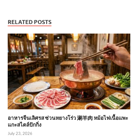
RELATED POSTS
อาหารจีนเลิศรส ซ่วนหยางโร่ว 涮羊肉 หม้อไฟเนื้อแพะ
แกะสไตล์ปักกิ่ง
July 23, 2026