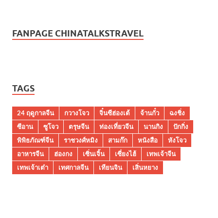
FANPAGE CHINATALKSTRAVEL
TAGS
24 ฤดูกาลจีน
กวางโจว
จิ๋นซีฮ่องเต้
จ้านกั๋ว
ฉงชิ่ง
ซีอาน
ซูโจว
ตรุษจีน
ท่องเที่ยวจีน
นานกิง
ปักกิ่ง
พิพิธภัณฑ์จีน
ราชวงศ์หมิง
สามก๊ก
หนังสือ
หังโจว
อาหารจีน
ฮ่องกง
เซิ่นเจิ้น
เซี่ยงไฮ้
เทพเจ้าจีน
เทพเจ้าเต๋า
เทศกาลจีน
เทียนจิน
เสิ่นหยาง