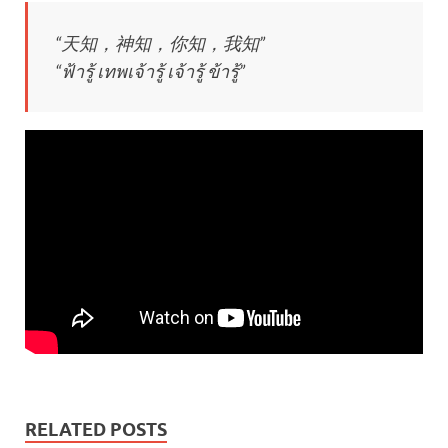
“天知，神知，你知，我知”
“ฟ้ารู้ เทพเจ้ารู้ เจ้ารู้ ข้ารู้”
RELATED POSTS