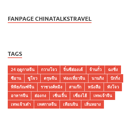
FANPAGE CHINATALKSTRAVEL
TAGS
24 ฤดูกาลจีน
กวางโจว
จิ๋นซีฮ่องเต้
จ้านกั๋ว
ฉงชิ่ง
ซีอาน
ซูโจว
ตรุษจีน
ท่องเที่ยวจีน
นานกิง
ปักกิ่ง
พิพิธภัณฑ์จีน
ราชวงศ์หมิง
สามก๊ก
หนังสือ
หังโจว
อาหารจีน
ฮ่องกง
เซิ่นเจิ้น
เซี่ยงไฮ้
เทพเจ้าจีน
เทพเจ้าเต๋า
เทศกาลจีน
เทียนจิน
เสิ่นหยาง