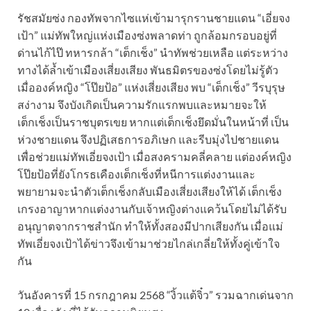
รัชสมัยซ่ง กองทัพจากไซแห่เข้ามารุกรานชายแดน “เอี่ยจง
เป้า” แม่ทัพใหญ่แห่งเมืองซ่งพลาดท่า ถูกล้อมกรอบอยู่ที่
ด่านไก้ไป๊ ทหารกล้า “เต็กเช็ง” นำทัพช่วยเหลือ แต่ระหว่าง
ทางได้ล้ำเข้าเมืองเสี่ยงเสียง พันธมิตรของซ่งโดยไม่รู้ตัว
เมื่อองค์หญิง “โป๊ยป้อ” แห่งเสี่ยงเสียง พบ “เต็กเช็ง” วีรบุรุษ
สง่างาม จึงบังเกิดเป็นความรักแรกพบและหมายจะให้
เต็กเช็งเป็นราชบุตรเขย หากแต่เต็กเช็งยึดมั่นในหน้าที่ เป็น
ห่วงชายแดน จึงปฏิเสธการอภิเษก และรีบมุ่งไปชายแดน
เพื่อช่วยแม่ทัพเอี่ยจงเป้า เมื่อสงครามคลี่คลาย แต่องค์หญิง
โป๊ยป้อที่ยังโกรธเคืองเต็กเช็งที่หนีการแต่งงานและ
พยายามจะนำตัวเต็กเช็งกลับเมืองเสี่ยงเสียงให้ได้ เต็กเช็ง
เกรงอาญาหากแต่งงานกับเจ้าหญิงต่างแคว้นโดยไม่ได้รับ
อนุญาตจากราชสำนัก ทำให้ทั้งสองมีปากเสียงกัน เมื่อแม่
ทัพเอี่ยจงเป้าได้ข่าวจึงเข้ามาช่วยไกล่เกลี่ยให้ทั้งคู่เข้าใจ
กัน
วันอังคารที่ 15 กรกฎาคม 2568 “งิ้วแต้จิ๋ว” รวมฉากเด่นจาก