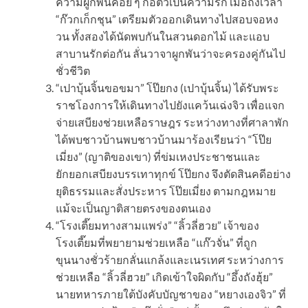
ความผูกพันค่อย ๆ ก่อตัวเป็นความรัก เมื่อถึงเวลา
“ก๊วกเก็กชุน” เตรียมตัวออกเดินทางไปสอบจอหง
วน ทั้งสองได้นัดพบกันในสวนดอกไม้ และแอบ
สาบานรักต่อกัน ลั่นวาจาผูกพันว่าจะครองคู่กันไป
ชั่วชีวิต
“เปาบุ้นจิ้นขอขมา” โป๊ยกง (เปาบุ้นจิ้น) ได้รับพระ
ราชโองการให้เดินทางไปยังแคว้นเฉ่งจิว เพื่อแจก
จ่ายเสบียงช่วยเหลือราษฎร ระหว่างทางที่ศาลาพัก
ได้พบชาวบ้านพบชาวบ้านมาร้องเรียนว่า “โป๊ย
เมี่ยง” (ญาติของเขา) ที่ข่มเหงประชาชนและ
ยักยอกเสบียงบรรเทาทุกข์ โป๊ยกง จึงตัดสินคดีอย่าง
ยุติธรรมและสั่งประหาร โป๊ยเมี่ยง ตามกฎหมาย
แม้จะเป็นญาติสายตรงของตนเอง
“โรงเตี๊ยมทางสามแพร่ง” “ลิ้วลี่ฮวย” เจ้าของ
โรงเตี๊ยมที่พยายามช่วยเหลือ “แก๊วจั่น” ที่ถูก
ขุนนางชั่วร้ายกลั่นแกล้งและเนรเทศ ระหว่างการ
ช่วยเหลือ “ลิ้วลี่ฮวย” เกิดเข้าใจผิดกับ “อึ้งถังฮุ้ย”
นายทหารภายใต้บังคับบัญชาของ “หยางเองจิว” ที่