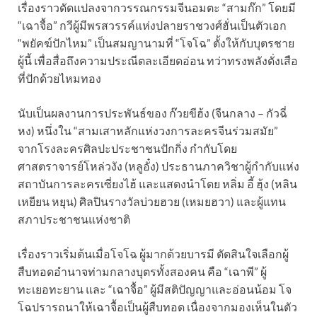
เรื่องราวดัดแปลงจากวรรณกรรมจีนอมตะ “สามก๊ก” โดยมี
“เฉาจื้อ” กวีผู้มีพรสวรรค์แห่งปลายราชวงศ์ฮั่นเป็นตัวเอก
“พยัคฆ์ปักไหม” เป็นสมญานามที่ “โจโฉ” ตั้งให้กับบุตรชาย
ผู้นี้ เพื่อสื่อถึงความประณีตละเอียดอ่อน ทว่าทรงพลังดั่งเสือ
ที่ปักด้วยไหมทอง
นับเป็นผลงานการประพันธ์ของ ก๊วยขีฮ้ง (จีนกลาง – กัวฉี่
หง) หนึ่งใน “สามเสาหลักแห่งวงการละครจีนร่วมสมัย”
จากโรงละครศิลปะประชาชนปักกิ่ง กำกับโดย
ศาสตราจารย์โหล่วงัง (หลูอั๋ง) ประธานภาควิชาผู้กำกับแห่ง
สถาบันการละครเซี่ยงไฮ้ และแสดงนำโดย หลิ่ม อี้ ฮุ้ง (หลิน
เหยียน หยุน) ศิลปินรางวัลบ่วยฮวย (เหมยฮวา) และผู้แทน
สภาประชาชนแห่งชาติ
เรื่องราวเริ่มต้นเมื่อโจโฉ ผู้มากด้วยบารมี ตัดสินใจเลือกผู้
สืบทอดอำนาจท่ามกลางบุตรทั้งสองคน คือ “เฉาพี” ผู้
ทะเยอทะยาน และ “เฉาจื้อ” ผู้มีสติปัญญาและอ่อนน้อม โจ
โฉปรารถนาให้เฉาจื้อเป็นผู้สืบทอด เนื่องจากมองเห็นในตัว