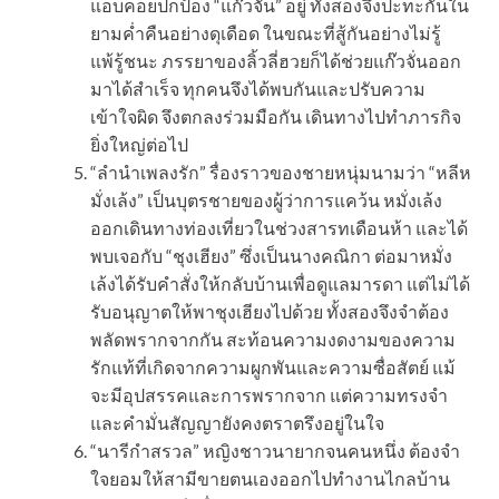
แอบคอยปกป้อง “แก๊วจั่น” อยู่ ทั้งสองจึงปะทะกันใน
ยามค่ำคืนอย่างดุเดือด ในขณะที่สู้กันอย่างไม่รู้
แพ้รู้ชนะ ภรรยาของลิ้วลี่ฮวยก็ได้ช่วยแก๊วจั่นออก
มาได้สำเร็จ ทุกคนจึงได้พบกันและปรับความ
เข้าใจผิด จึงตกลงร่วมมือกัน เดินทางไปทำภารกิจ
ยิ่งใหญ่ต่อไป
“ลำนำเพลงรัก” รื่องราวของชายหนุ่มนามว่า “หลีห
มั่งเล้ง” เป็นบุตรชายของผู้ว่าการแคว้น หมั่งเล้ง
ออกเดินทางท่องเที่ยวในช่วงสารทเดือนห้า และได้
พบเจอกับ “ชุงเฮียง” ซึ่งเป็นนางคณิกา ต่อมาหมั่ง
เล้งได้รับคำสั่งให้กลับบ้านเพื่อดูแลมารดา แต่ไม่ได้
รับอนุญาตให้พาชุงเฮียงไปด้วย ทั้งสองจึงจำต้อง
พลัดพรากจากกัน สะท้อนความงดงามของความ
รักแท้ที่เกิดจากความผูกพันและความซื่อสัตย์ แม้
จะมีอุปสรรคและการพรากจาก แต่ความทรงจำ
และคำมั่นสัญญายังคงตราตรึงอยู่ในใจ
“นารีกำสรวล” หญิงชาวนายากจนคนหนึ่ง ต้องจำ
ใจยอมให้สามีขายตนเองออกไปทำงานไกลบ้าน