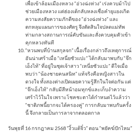
เพื่อเข้าล้อมเมืองหลวง “อ่วงฉ่งห่วง” เร่งควบม้าไป
ช่วยเมืองหลวง แต่ฮ่องเต้กลับหลงเชื่อคำยุแยงเกิด
ความสงสัยความภักดีของ “อ่วงฉ่งห่วง” และ
ตกหลุมแผนการของศัตรู จึงตัดสินใจปลดแม่ทัพ
ท่ามกลางสถานการณ์คับขันและสั่งควบคุมตัวเข้า
คุกหลวงทันที
“หวนพบที่บ้านสกุลจก” เนื้อเรื่องกล่าวถึงเหตุการณ์
อันน่าเศร้าเมื่อ “เหนี่ยซัวแปะ” ได้กลับมาพบกับ “จ๊ก
เอ็งไท้” ที่อยู่ในชุดเจ้าสาว “เหนี่ยซัวแปะ” ดีใจเมื่อ
พบว่า “น้องชายคนสนิท” แท้จริงคือหญิงสาวใน
ดวงใจ ทั้งสองต่างเปิดเผยความรู้สึกในใจต่อกัน แต่
“จ๊กเอ็งไท้” กลับมีสีหน้าอมทุกข์และเก็บงำความ
เศร้าไว้ในใจ เพราะโชคชะตาได้กำหนดไว้แล้วว่า
“ชาติภพนี้ยากจะได้ครองคู่” การกลับมาพบกันครั้ง
นี้ จึงกลายเป็นการลาจากตลอดกาล
วันพุธที่ 16 กรกฎาคม 2568 “งิ้วแต้จิ๋ว” ตอน “พยัคฆ์ปักไหม”