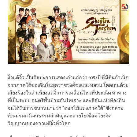
งิ้วแต้จิ๋ว เป็นศิลปะการแสดงเก่าแก่กว่า 590 ปี ที่มีต้นกำเนิด
จากภาคใต้ของจีนในยุคราชวงศ์ซ่งและหยวน โดดเด่นด้วย
เสียงร้องในสำเนียงแต้จิ๋ว การเคลื่อนไหวที่ประณีต ท่าทาง
ที่เป็นระบบ ดนตรีพื้นบ้านอันไพเราะ และสีสันแห่งท้องถิ่น
จนได้รับการขนานนามว่า “ดอกไม้แห่งภาคใต้” ซึ่งกลาย
เป็นมรดกวัฒนธรรมสำคัญและสายใยเชื่อมโยงจิต
วิญญาณของชาวแต้จิ๋วทั่วโลก