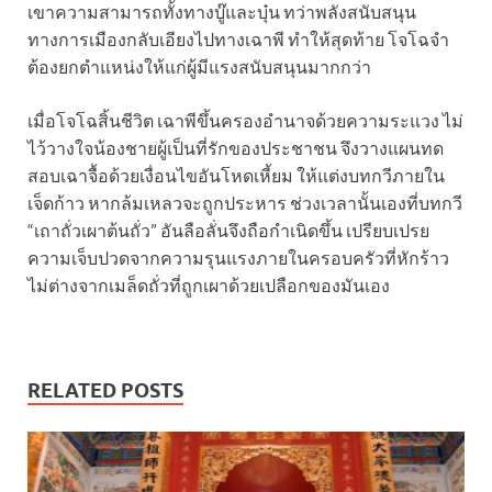
เขาความสามารถทั้งทางบู๊และบุ๋น ทว่าพลังสนับสนุน
ทางการเมืองกลับเอียงไปทางเฉาพี ทำให้สุดท้าย โจโฉจำ
ต้องยกตำแหน่งให้แก่ผู้มีแรงสนับสนุนมากกว่า
เมื่อโจโฉสิ้นชีวิต เฉาพีขึ้นครองอำนาจด้วยความระแวง ไม่
ไว้วางใจน้องชายผู้เป็นที่รักของประชาชน จึงวางแผนทด
สอบเฉาจื้อด้วยเงื่อนไขอันโหดเหี้ยม ให้แต่งบทกวีภายใน
เจ็ดก้าว หากล้มเหลวจะถูกประหาร ช่วงเวลานั้นเองที่บทกวี
“เถาถั่วเผาต้นถั่ว” อันลือลั่นจึงถือกำเนิดขึ้น เปรียบเปรย
ความเจ็บปวดจากความรุนแรงภายในครอบครัวที่หักร้าว
ไม่ต่างจากเมล็ดถั่วที่ถูกเผาด้วยเปลือกของมันเอง
RELATED POSTS