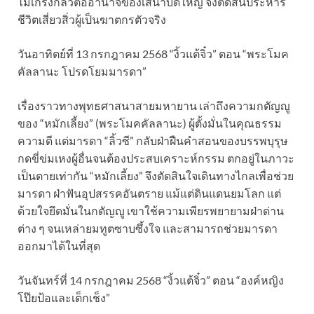
ไม่เกรงกลัวต่ออำนาจของเสนาบดีใหญ่ จึงตัดสินประหาร
ชีวิตเสี่ยวสิ่วผู้เป็นฆาตกรตัวจริง
วันอาทิตย์ที่ 13 กรกฎาคม 2568 “งิ้วแต้จิ๋ว” ตอน “พระโมค
คัลลานะ โปรดโยมมารดา”
เรื่องราวทางพุทธศาสนาสายมหายาน เล่าถึงความกตัญญู
ของ “หมักเลี้ยง” (พระโมคคัลลานะ) ผู้ตั้งมั่นในคุณธรรม
ความดี แต่มารดา “ลิ้วซี” กลับฝ่าฝืนคำสอนของบรรพบุรุษ
กดขี่ข่มเหงผู้อื่นจนต้องประสบเคราะห์กรรม ตกอยู่ในภาวะ
เป็นตายเท่ากัน “หมักเลี้ยง” จึงตัดสินใจเดินทางไกลเพื่อช่วย
มารดา ฝ่าฟันอุปสรรคอันตราย แม้แต่ดินแดนยมโลก แต่
ด้วยใจยึดมั่นในกตัญญู เขาใช้ความเพียรพยายามฝ่าด่าน
ต่าง ๆ จนเหล่ายมทูตซาบซึ้งใจ และสามารถช่วยมารดา
ออกมาได้ในที่สุด
วันจันทร์ที่ 14 กรกฎาคม 2568 “งิ้วแต้จิ๋ว” ตอน “องค์หญิง
โป๊ยป้อและเต็กเช็ง”