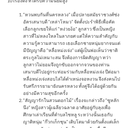
10 เรื่องดัง ที่ได้รับความนิยมสูง
“หวนพบกันที่นครหลวง” เมื่อปลายสมัยราชวงศ์ซ่ง
อัครเสนาบดี “เหล่าโหมว” จัดตั้งปะรำพิธีเพื่อคัด
เลือกลูกเขยให้แก่ “หง่วยง้อ” ลูกสาว ซึ่งเป็นหญิง
สาวที่ไม่หลงใหลในลาภยศ แต่ให้ความสำคัญกับ
ความรู้ความสามารถ เธอเลือกชายหนุ่มยากจนแต่
มีปัญญาคือ “หลื่อหม่งเจ่ง” แต่ผู้เป็นพ่อเห็นว่าชาติ
ตระกูลไม่เหมาะสม จึงต้องการผิดสัญญา ทว่า
ลูกสาวไม่ยอมจึงถูกขับออกจากจวนของท่าน
เสนาบดีไปอยู่กระท่อมร่วมกับหลื่อหม่งเจ่ง ปีต่อมา
หลื่อหม่งเจ่งสอบไล่ได้ตำเหน่งจอหงวน จึงส่งคนไป
รับศรีภรรยามายังนครหลวง ทั้งคู่จึงได้อยู่ด้วยกัน
อย่างมีความสุขอีกครั้ง
“สัญญารักในสวนดอกไม้” เรื่องจะกล่าวถึง “ซูหลัก
นึง” หญิงสาวผู้เฉลียวฉลาด อาศัยอยู่กับลุงเพื่อ
ศึกษาเล่าเรียนที่ตำบลไซหลู ระหว่างนั้นเธอกับ
ญาติหนุ่ม “ก๊วกเก็กชุน” เติบโตมาด้วยกันตั้งแต่เล็ก