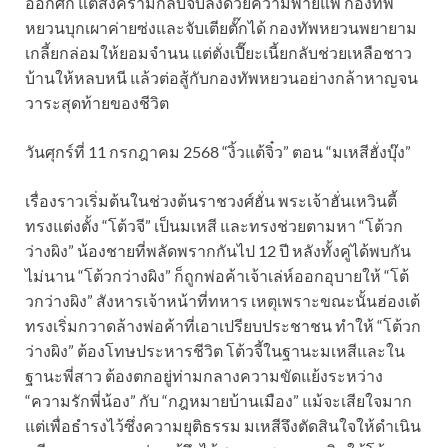
ออกศึก แต่สงครามกลับจบลงด้วยความพ่ายแพ้ กองทัพ
หยวนบุกเผาค่ายซ่งและจับเตียตั๊กได้ กองทัพหยวนพยายาม
เกลี้ยกล่อมให้ยอมจำนน แต่ตั่งเปี๊ยะเนี้ยกลับช่วยเหลือชาว
บ้านให้หลบหนี แล้วต่อสู้กับกองทัพหยวนอย่างกล้าหาญจน
วาระสุดท้ายของชีวิต
วันศุกร์ที่ 11 กรกฎาคม 2568 “งิ้วแต้จิ๋ว” ตอน “มเหสีฮั่งบุ๊ง”
เรื่องราวเริ่มต้นในช่วงต้นราชวงศ์ฮั่น พระเจ้าฮั่นเหวินตี้
ทรงแต่งตั้ง “โต้วจี” เป็นมเหสี และทรงช่วยตามหา “โต้วก
ว่างผิง” น้องชายที่พลัดพรากกันไป 12 ปี หลังทั้งคู่ได้พบกัน
ไม่นาน “โต้วกว่างผิง” ก็ถูกพ่อค้าเจ้าเล่ห์ออกอุบายให้ “โต้
วกว่างผิง” สังหารเจ้าหน้าที่ทหาร เหตุเพราะขณะนั้นฮ่องเต้
ทรงเริ่มกวาดล้างพ่อค้าที่เอาเปรียบประชาชน ทำให้ “โต้วก
ว่างผิง” ต้องโทษประหารชีวิต โต้วจี้ในฐานะมเหสีและใน
ฐานะพี่สาว ต้องตกอยู่ท่ามกลางความขัดแย้งระหว่าง
“ความรักพี่น้อง” กับ “กฎหมายบ้านเมือง” แม้จะเสียใจมาก
แต่เพื่อธำรงไว้ซึ่งความยุติธรรม มเหสีจึงตัดสินใจให้ดำเนิน