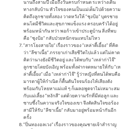
นานถึงสามปี เมื่อถึงวันครบกำหนด ระหว่างเดิน
ทางกลับบ้าน หัวใจของคนเป็นแม่เต็มไปด้วยความ
คิดถึงลูกชายทั้งสอง วาดหวังให้ “ชุงป้อ” บุตรชาย
คนโตมีชีวิตและสุขภาพแข็งแรง ครอบครัวได้อยู่
พร้อมหน้ากัน ทว่า พอก้าวเข้าประตูบ้าน สิ่งที่พบ
คือ “ชุงป้อ” กลับป่วยหนักจนแทบไม่ไหว
“สารโยงสายใย” เรื่องราวของ “เหล่าตี้เอี้ยง” ที่คิด
ว่า “ลีซาเนี้ย” ภรรยาเก่าเสียชีวิตไปแล้ว แต่ไม่คาด
คิดว่านางยังมีชีวิตอยู่ และได้พบกับ “เหล่าก่าไจ๊”
ลูกชายโดยบังเอิญ พร้อมทั้งฝากจดหมายให้กับ “เห
ล่าตี้เอี้ยง” เมื่อ “เหล่าก่าไจ๊” รู้ว่าหญิงที่ตนได้พบคือ
มารดาผู้ให้กำเนิด ก็ตื้นตันใจจนร้องไห้เสียงดัง
พร้อมกับโหยหาแม่แท้ ๆ ก็เผลอพูดจาไม่เหมาะสม
กับแม่เลี้ยง “หงักสี” แต่ด้วยความรักที่มีต่อลูก และ
ซาบซึ้งในความจริงใจของเขา จึงตัดสินใจขอร้อง
สามีให้รับ “ลีซาเนี้ย” กลับมาอยู่พร้อมหน้ากันอีก
ครั้ง
“ปิ่นทองอลเวง” เรื่องราวของคุณชายเจ้าสำราญ