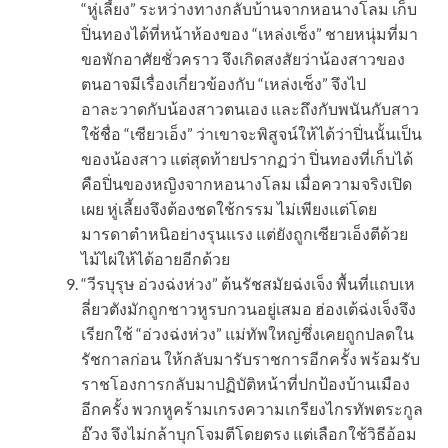
“หู่เลี้ยง” ระหว่างทางกลับบ้านจากหอนางโลม เก็บ
ปิ่นทองได้ที่หน้าห้องของ “เหล่งเซ็ง” ชายหนุ่มที่มา
ขอพักอาศัยชั่วคราว จึงเกิดสงสัยว่าน้องสาวของ
ตนอาจมีเรื่องเกี่ยวข้องกับ “เหล่งเซ็ง” จึงไป
อาละวาดกับน้องสาวตนเอง และถึงกับพนันกับสาว
ใช้ชื่อ “เซียวเอ็ง” ว่าเขาจะพิสูจน์ให้ได้ว่าปิ่นนั้นเป็น
ของน้องสาว แต่สุดท้ายปรากฏว่า ปิ่นทองที่เก็บได้
คือปิ่นของหญิงจากหอนางโลม เมื่อความจริงเปิด
เผย หู่เลี้ยงจึงต้องชดใช้กรรม ไม่เพียงแต่โดย
มารดาตำหนิอย่างรุนแรง แต่ยังถูกเซียวเอ็งตีด้วย
ไม้ไผ่ให้ได้อายอีกด้วย
“วีรบุรุษ อ่วงฉ่งห่วง” ต้นรัชสมัยฉ่งเจ็ง พื้นที่แถบเห
ลี่ยวตังมักถูกชาวหูรบกวนอยู่เสมอ ฮ่องเต้ฉ่งเจ็งจึง
เรียกใช้ “อ่วงฉ่งห่วง” แม่ทัพใหญ่ซึ่งเคยถูกปลดใน
รัชกาลก่อน ให้กลับมารับราชการอีกครั้ง พร้อมรับ
ราชโองการกลับมาปฏิบัติหน้าที่ปกป้องบ้านเมือง
อีกครั้ง พวกหูคร้ามเกรงความเกรียงไกรทัพตระกูล
อ๊วง จึงไม่กล้าบุกโจมตีโดยตรง แต่เลือกใช้วิธีอ้อม