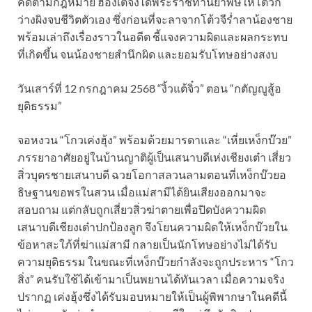
คดีตามกฎหมาย ฮ่องเต้จึงได้พระราชทานยาพิษให้โต้วก
ว่างผิงจบชีวิตตัวเอง ซึ่งก่อนที่จะลาจากโต้วจีร่ำลาน้องชาย
พร้อมเล่าถึงเรื่องราวในอดีต ชี้แจงความผิดและผลกระทบ
ที่เกิดขึ้น จนน้องชายสำนึกผิด และยอมรับโทษอย่างสงบ
วันเสาร์ที่ 12 กรกฎาคม 2568 “งิ้วแต้จิ๋ว” ตอน “กตัญญูสู้อ
ยุติธรรม”
จอหงวน “โกวเค่งฮุ้ง” พร้อมด้วยมารดาและ “เหี่ยเหง็กบ๊วย”
ภรรยาอาศัยอยู่ในบ้านญาติผู้เป็นเสนาบดีเห่งเชียงเต๋า เสี่ยว
สิ่วบุตรชายเสนาบดี ฉวยโอกาสลวนลามตอนที่เหง็กบ๊วยอ
ธิษฐานขอพรในสวน เมื่อแม่สามีได้ยินเสียงออกมาจะ
สอบถาม แต่กลับถูกเสี่ยวสิ่วฆ่าตายเพื่อปิดบังความผิด
เสนาบดีเชียงเต๋าปกป้องลูก จึงโยนความผิดให้เหง็กบ๊วยใน
ข้อหาสะใภ้ที่ฆ่าแม่สามี กลายเป็นนักโทษอย่างไม่ได้รับ
ความยุติธรรม ในขณะที่เหง็กบ๊วยกำลังจะถูกประหาร “โกว
สิ่ง” คนรับใช้ได้เข้ามาเป็นพยานได้ทันเวลา เมื่อความจริง
ปรากฏ เค่งฮุ้งซึ่งได้รับมอบหมายให้เป็นผู้พิพากษาในคดีนี้