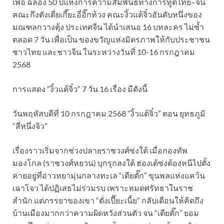
เพื่อ ฉลอง 50 ปีแห่งการความสัมพันธ์ทางการทูตไทย–จีน
คณะกึงตังเตี่ยเกี๊ยะอี่อิ๊กท้วง คณะงิ้วแต้จิ๋วอันดับหนึ่งของ
มณฑลกวางตุ้ง ประเทศจีน ได้นำเสนอ 16 บทละคร ไม่ซ้ำ
ตลอด 7 วัน เพื่อเป็น ของขวัญแห่งมิตรภาพให้กับประชาชน
ชาวไทย และชาวจีน ในระหว่างวันที่ 10-16 กรกฎาคม
2568
การแสดง “งิ้วแต้จิ๋ว” 7 วัน 16 เรื่อง มีดังนี้
วันพฤหัสบดีที่ 10 กรกฎาคม 2568 “งิ้วแต้จิ๋ว” ตอน ยุทธภูมิ
“สี่หนึ่งจิว”
เรื่องราวเริ่มจากช่วงปลายราชวงศ์ซ่งใต้ เมื่อกองทัพ
มองโกล (ราชวงศ์หยวน) บุกรุกลงใต้ ฮ่องเต้ซ่งต้องหนีไปตั้ง
ค่ายอยู่ที่อ่าวหยามุ่นกลางทะเล “เตียตั๊ก” ขุนพลแห่งแคว้น
เฉาโจว ได้ปฏิเสธไม่ร่วมรบ เพราะหมดศรัทธาในราช
สำนัก แต่ภรรยาของเขา “ตั่งเปี๊ยะเนี้ย” กลับเตือนให้คิดถึง
บ้านเมืองมากกว่าความผิดหวังส่วนตัว จน “เตียตั๊ก” ยอม