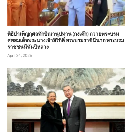
พิธีบำเพ็ญกุศลทักษิณานุปทาน (กงเต๊ก) ถวายพระบรม
ศพสมเด็จพระนางเจ้าสิริกิติ์ พระบรมราชินีนาถ พระบรม
ราชชนนีพันปีหลวง
April 24, 2026