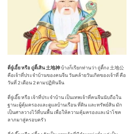
ตี่จู๋เอี้ย หรือ ถู่ตี้เสิน 土地神
บ้างก็เรียกท่านว่า ถู่ตี้กง 土地公
คือเจ้าที่ประจำบ้านของคนจีน วันคล้ายวันเกิดของเจ้าที่ คือ
วันที่ 2 เดือน 2 ตามปฏิทินจีน
ตี่จู่เอี๊ย หรือ เจ้าที่ประจำบ้าน เป็นเทพเจ้าที่คนจีนนับถือใน
ฐานะผู้คุ้มครองและดูแลบ้านเรือน ที่ดิน และทรัพย์สิน มัก
เป็นศาลวางไว้ที่บนพื้น เพื่อให้ความคุ้มครองและนำโชค
ลาภมาสู่ครอบครัว