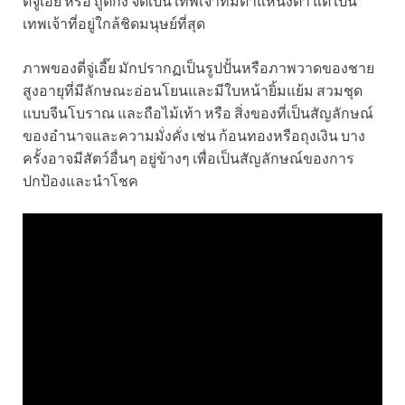
ตี่จู๋เอี๊ย หรือ ถู่ตี้กง จัดเป็น เทพเจ้าที่มีตำแหน่งต่ำ แต่ เป็น
เทพเจ้าที่อยู่ใกล้ชิดมนุษย์ที่สุด
ภาพของตี่จู่เอี๊ย มักปรากฏเป็นรูปปั้นหรือภาพวาดของชาย
สูงอายุที่มีลักษณะอ่อนโยนและมีใบหน้ายิ้มแย้ม สวมชุด
แบบจีนโบราณ และถือไม้เท้า หรือ สิ่งของที่เป็นสัญลักษณ์
ของอำนาจและความมั่งคั่ง เช่น ก้อนทองหรือถุงเงิน บาง
ครั้งอาจมีสัตว์อื่นๆ อยู่ข้างๆ เพื่อเป็นสัญลักษณ์ของการ
ปกป้องและนำโชค