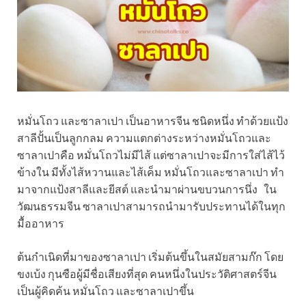
หมั่นโถว และซาลาเปา เป็นอาหารจีน ชนิดหนึ่ง ทำด้วยแป้ง
สาลีปั้นเป็นลูกกลม ความแตกต่างระหว่างหมั่นโถวและ
ซาลาเปาคือ หมั่นโถวไม่มีไส้ แต่ซาลาเปาจะมีการใส่ไส้ไว้
ข้างใน มีทั้งไส้หวานและไส้เค็ม หมั่นโถวและซาลาเปา ทำ
มาจากแป้งสาลีและยีสต์ และนำมาผ่านขบวนการนึ่ง ใน
วัฒนธรรมจีน ซาลาเปาสามารถนำมารับประทานได้ในทุก
มื้ออาหาร
ต้นกำเนิดที่มาของซาลาเปา เริ่มต้นขึ้นในสมัยสามก๊ก โดย
ขงเบ้ง กุนซือผู้มีชื่อเสียงที่สุด คนหนึ่งในประวัติศาสตร์จีน
เป็นผู้คิดค้น หมั่นโถว และซาลาเปาขึ้น