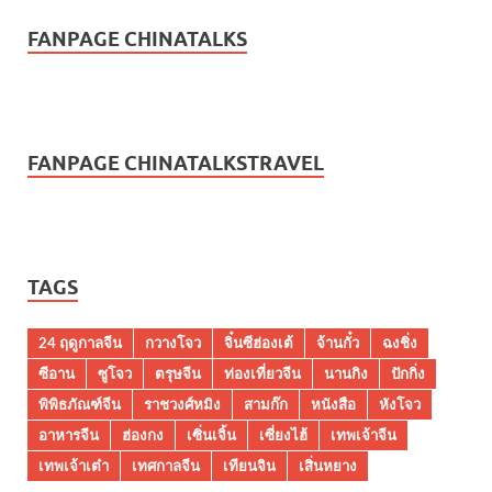
FANPAGE CHINATALKS
FANPAGE CHINATALKSTRAVEL
TAGS
24 ฤดูกาลจีน
กวางโจว
จิ๋นซีฮ่องเต้
จ้านกั๋ว
ฉงชิ่ง
ซีอาน
ซูโจว
ตรุษจีน
ท่องเที่ยวจีน
นานกิง
ปักกิ่ง
พิพิธภัณฑ์จีน
ราชวงศ์หมิง
สามก๊ก
หนังสือ
หังโจว
อาหารจีน
ฮ่องกง
เซิ่นเจิ้น
เซี่ยงไฮ้
เทพเจ้าจีน
เทพเจ้าเต๋า
เทศกาลจีน
เทียนจิน
เสิ่นหยาง