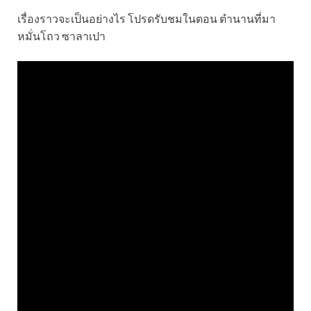
เรื่องราวจะเป็นอย่างไร โปรดรับชมในตอน ตำนานที่มา
หมั่นโถว ซาลาเปา