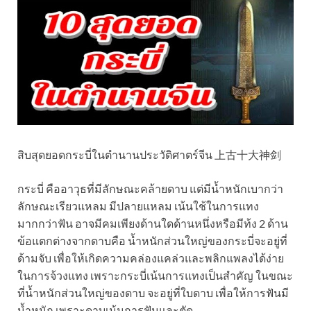
สิบสุดยอดกระบี่ในตำนานประวัติศาตร์จีน 上古十大神剑
กระบี่ คืออาวุธที่มีลักษณะคล้ายดาบ แต่มีน้ำหนักเบากว่า
ลักษณะเรียวแหลม มีปลายแหลม เน้นใช้ในการแทง
มากกว่าฟัน อาจมีคมเพียงด้านใดด้านหนึ่งหรือมีท้ง 2 ด้าน
ข้อแตกต่างจากดาบคือ น้ำหนักส่วนใหญ่ของกระบี่จะอยู่ที่
ด้ามจับ เพื่อให้เกิดความคล่องแคล่วและพลิกแพลงได้ง่าย
ในการจ้วงแทง เพราะกระบี่เน้นการแทงเป็นสำคัญ ในขณะ
ที่น้ำหนักส่วนใหญ่ของดาบ จะอยู่ที่ใบดาบ เพื่อให้การฟันมี
น้ำหนัก เพราะดาบเน้นการฟันและตัด