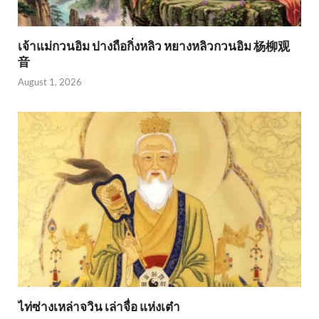
เจ้าแม่กวนอิม ปางถือกิ่งหลิว หยางหลิวกวนอิม 杨柳观
音
August 1, 2026
ไท่ซ่างเหล่าจวิน เล่าจื่อ แห่งเต๋า