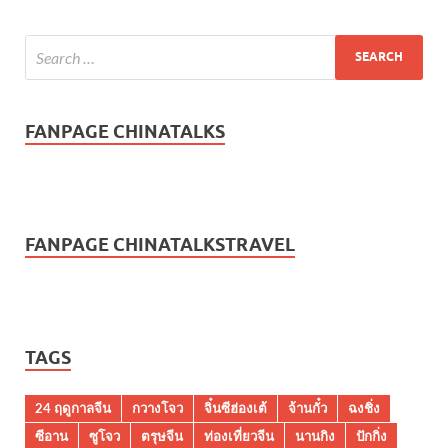
FANPAGE CHINATALKS
FANPAGE CHINATALKSTRAVEL
TAGS
24 ฤดูกาลจีน
กวางโจว
จิ๋นซีฮ่องเต้
จ้านกั๋ว
ฉงชิ่ง
ซีอาน
ซูโจว
ตรุษจีน
ท่องเที่ยวจีน
นานกิง
ปักกิ่ง