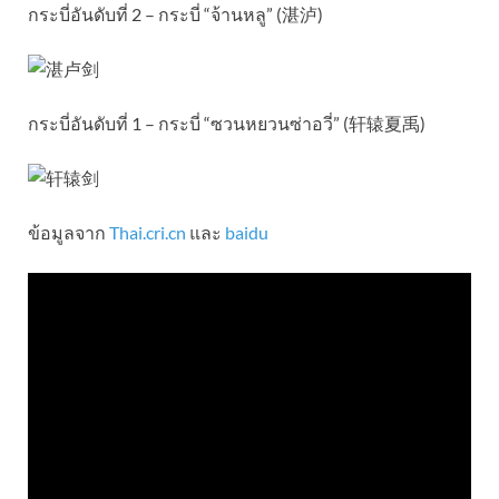
กระบี่อันดับที่ 2 – กระบี่ “จ้านหลู” (湛泸)
กระบี่อันดับที่ 1 – กระบี่ “ซวนหยวนซ่าอวี่” (轩辕夏禹)
ข้อมูลจาก
Thai.cri.cn
และ
baidu