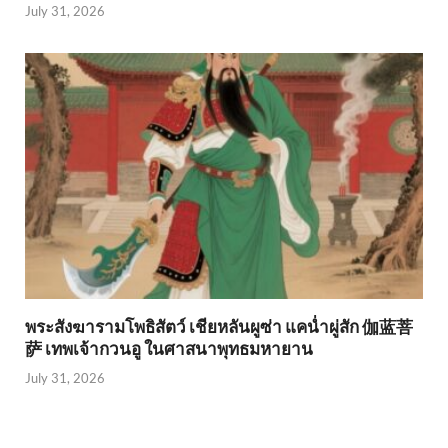
July 31, 2026
พระสังฆารามโพธิสัตว์ เชียหลันผูซ่า แคน่ำผู่สัก 伽蓝菩
萨 เทพเจ้ากวนอู ในศาสนาพุทธมหายาน
July 31, 2026