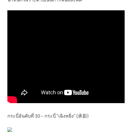
กระบี่อันดับที่ 10 – กระบี่ “เฉิงหยิ่ง” (承影)