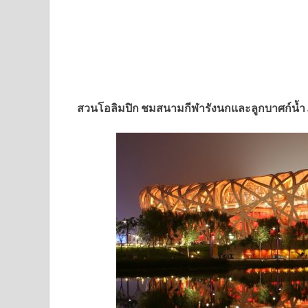
สวนโอลิมปิก ชมสนามกีฬารังนกและลูกบาศก