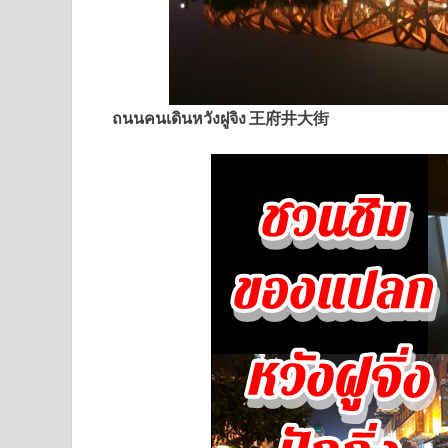
ถนนคนเดินหวังฝูจิง 王府井大街