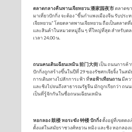
ตลาดกลางคืนพานเจียหยวน 潘家园夜市
ตลาดขาย
มาเที่ยวปักกิ่ง จะต้อง “ขึ้นกำแพงเมืองจีน รับ
เจียหยวน” โดยตลาดพานเจียหยวน ถือเป็นตลาดที
และสินค้าในหมวดหมู่อื่น ๆ ที่ใหญ่ที่สุด สำหรับต
เวลา 24.00 น.
ถนนคนเดินเฉียนเหมิน 前门大街
เป็น ถนนการค้าที่
ปักกิ่งถูกสร้างขึ้นในปีที่ 29 ของรัชศกเจียจิ้ง ใน
การเดินทางไปสักการะฟ้า ที่
หอฟ้าเทียนถาน
มีคว
และชิงไปจนถึงสาธารณรัฐจีน มักถูกเรียกว่า ถน
เป็นที่รู้จักกันในชื่อถนนเฉียนเหมิน
หอกลอง 鼓楼
หอระฆัง 钟楼 ปักกิ่ง
ตั้งอยู่ที่เขต
ตั้งแต่ในสมัยราชวงศ์หยวน หมิง และชิง หอกล