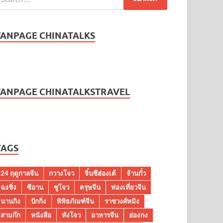
FANPAGE CHINATALKS
FANPAGE CHINATALKSTRAVEL
TAGS
24 ฤดูกาลจีน
กวางโจว
จิ๋นซีฮ่องเต้
จ้านกั๋ว
ฉงชิ่ง
ซีอาน
ซูโจว
ตรุษจีน
ท่องเที่ยวจีน
นานกิง
ปักกิ่ง
พิพิธภัณฑ์จีน
ราชวงศ์หมิง
สามก๊ก
หนังสือ
หังโจว
อาหารจีน
ฮ่องกง