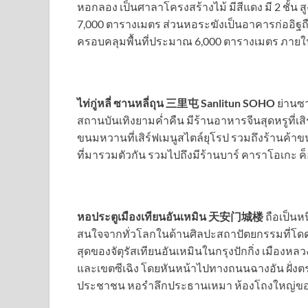
หอกลอง เป็นศาลาโครงสร้างไม้ มีสีแดง มี 2 ชั้น 
7,000 ตารางเมตร ส่วนหอระฆังเป็นอาคารก่ออิฐถือป
ครอบคลุมพื้นที่ประมาณ 6,000 ตารางเมตร ภายใน
ไท่กู่หลี่ ซานหลี่ถุน 三里屯 Sanlitun SOHO
ย่านซาน
สถานบันเทิงยามค่ำคืน มีร้านอาหารจีนสุดหรูที่
ขนมหวานที่เสิร์ฟเมนูสไตล์ยุโรป รวมถึงร้านค้าขน
ที่มารวมตัวกัน รวมไปถึงมีร้านบาร์ คาราโอเกะ ค
หอประตูเมืองเทียนอันเหมิน 天安门城楼
ถือเป็นห
สนใจจากทั่วโลกในด้านศิลปะสถาปัตยกรรมที่โดดเ
สุดของจัตุรัสเทียนอันเหมินในกรุงปักกิ่ง เมือ
และเขตซีเฉิง โดยหันหน้าไปทางถนนฉางอัน ฝั่งตรง
ประชาชน หอรำลึกประธานเหมา ห้องโถงใหญ่ของ