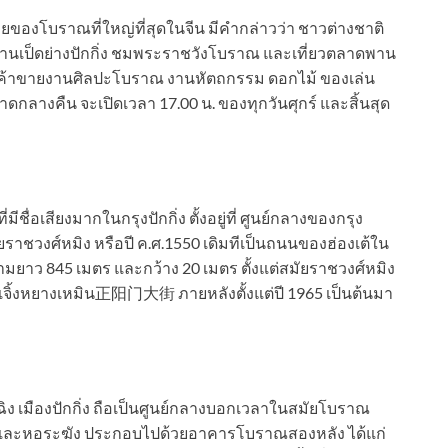
ของโบราณที่ใหญ่ที่สุดในจีน มีคำกล่าวว่า ชาวต่างชาติ
ประทานเป็ดย่างปักกิ่ง ชมพระราชวังโบราณ และเที่ยวตลาดพาน
่ค้าขายงานศิลปะโบราณ งานหัตถกรรม ดอกไม้ ของเล่น
ลาดกลางคืน จะเปิดเวลา 17.00 น. ของทุกวันศุกร์ และสิ้นสุด
มีชื่อเสียงมากในกรุงปักกิ่ง ตั้งอยู่ที่ ศูนย์กลางของกรุง
สมัยราชวงศ์หมิง หรือปี ค.ศ.1550 เดิมทีเป็นถนนของฮ่องเต้ใน
ามยาว 845 เมตร และกว้าง 20 เมตร ตั้งแต่สมัยราชวงศ์หมิง
นเจิ้งหยางเหมิน正阳门大街 ภายหลังตั้งแต่ปี 1965 เป็นต้นมา
ตงเฉิง เมืองปักกิ่ง ถือเป็นศูนย์กลางบอกเวลาในสมัยโบราณ
องและหอระฆัง ประกอบไปด้วยอาคารโบราณสองหลัง ได้แก่