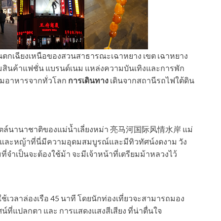
ะวันตกเฉียงเหนือของสวนสาธารณะเฉาหยาง เขต เฉาหยาง
ี่รวมสินค้าแฟชั่น แบรนด์เนม แหล่งความบันเทิงและการพัก
วมอาหารจากทั่วโลก
การเดินทาง
เดินจากสถานีรถไฟใต้ดิน
ไตล์นานาชาติของแม่น้ำเลี่ยงหม่า 亮马河国际风情水岸 แม่
้ำและหญ้าที่นี่มีความอุดมสมบูรณ์และมีทิวทัศน์งดงาม วัง
ามที่จำเป็นจะต้องใช้ม้า จะมีเจ้าหน้าที่เตรียมม้าหลวงไว้
 ใช้เวลาล่องเรือ 45 นาที โดยนักท่องเที่ยวจะสามารถมอง
น์ที่แปลกตา และ การแสดงแสงสีเสียง ที่น่าตื่นใจ