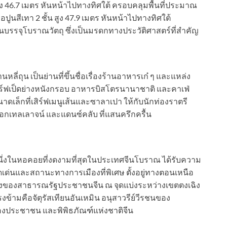
สูง 46.7 เมตร หันหน้าไปทางทิศใต้ ครอบคลุมพื้นที่ประมาณ
ูนสีเทา 2 ชั้น สูง 47.9 เมตร หันหน้าไปทางทิศใต้
บรรจุโบราณวัตถุ ซึ่งเป็นมรดกทางประวัติศาสตร์ที่สำคัญ
หลี่ถุน เป็นย่านที่ขึ้นชื่อเรื่องร้านอาหารเก๋ ๆ และแหล่ง
เสิร์ฟเป็ดย่างหนังกรอบ อาหารบิสโตรนานาชาติ และคาเฟ่
าดเล็กที่เสิร์ฟเมนูเส้นและซาลาเปา ให้กับนักท่องราตรี
็อกเทลเลาจน์ และแดนซ์คลับ ที่แสนครึกครื้น
นึ่งในหอคอยที่งดงามที่สุดในประเทศจีนโบราณ ได้รับความ
ด่นและสถานะทางการเมืองที่พิเศษ ตั้งอยู่ทางตอนเหนือ
งหลวงของสาธารณรัฐประชาชนจีน ณ จุดแบ่งระหว่างเขตตงเฉิง
ข้ามคือจัตุรัสเทียนอันเหมิน อนุสาวรีย์วีรชนของ
ประชาชน และพิพิธภัณฑ์แห่งชาติจีน