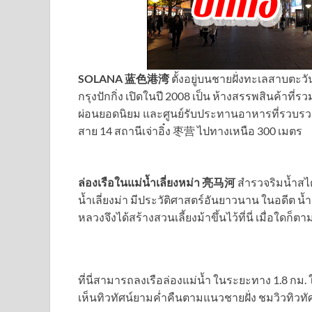
SOLANA 蓝色港湾
ตั้งอยู่บนชายฝั่งทะเลสาบต
กรุงปักกิ่ง เปิดในปี 2008 เป็น ห้างสรรพสินค้าท
ผ่อนยอดนิยม และศูนย์รับประทานอาหารที่รวบร
สาย 14 สถานีเจ่าอิ๋ง 枣营 ไปทางเหนือ 300 เมตร
ล่องเรือในแม่น้ำเลี่ยงหม่า 亮马河
สำรวจริมน้ำส
น้ำเลี่ยงม่า มีประวัติศาสตร์อันยาวนาน ในอดีต น
หลวงจึงได้สร้างสวนเลี้ยงม้าขึ้นไว้ที่นี่ เมื่อใดก็ต
ที่นี่สามารถลงเรือล่องแม่น้ำ ในระยะทาง 1.8 กม.
เห็นทิวทัศน์ยามค่ำคืนตามแนวชายฝั่ง ชมวิวทิวทัศ