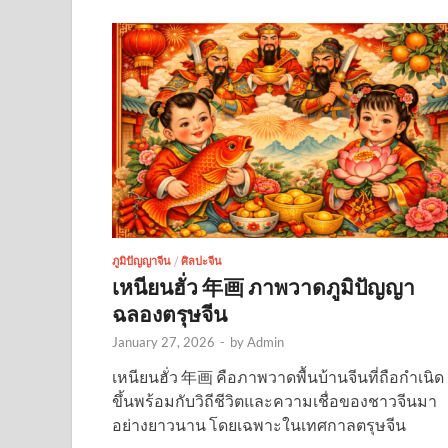
ภูมิปัญญาจีน
/
ศิลปะจีน
เหนียนฮั่ว 年画 ภาพวาดภูมิปัญญา
ฉลองตรุษจีน
January 27, 2026
-
by
Admin
เหนียนฮั่ว 年画 คือภาพวาดพื้นบ้านจีนที่ถือกำเนิด
ขึ้นพร้อมกับวิถีชีวิตและความเชื่อของชาวจีนมา
อย่างยาวนาน โดยเฉพาะในเทศกาลตรุษจีน