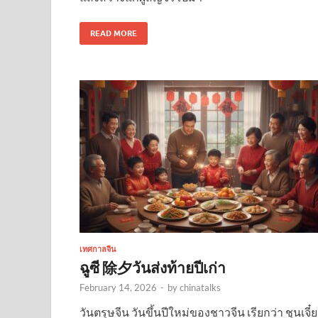
READ MORE
เทศกาลจีน
ฉูซี 除夕วันส่งท้ายปีเก่า
February 14, 2026
-
by
chinatalks
วันตรุษจีน วันขึ้นปีใหม่ของชาวจีน เรียกว่า ชุนเจี๋ย