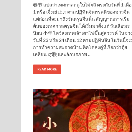
春节 แปลว่าเทศกาลฤดูใบไม้ผลิ ตรงกับวันที่ 1 เดื
1 หรือ เจิ้งเย่ 正月ตามปฏิทินจันทรคติของชาวจีน
แต่ก่อนที่จะมาถึงวันตรุษจีนนั้น สัญญาณการเริ่ม
ต้นของเทศกาลตรุษจีน ได้เริ่มมาตั้งแต่ วันเสี่ยวเห
นียน 小年 ไหว้ส่งเทพเจ้าเตาไฟขึ้นสู่สวรรค์ ในช่ว
วันที่ 23 หรือ 24 เดือน 12 ตามปฏิทินจีน ในวันนี้จะ
การทำความสะอาดบ้าน ติดโคลงคู่ที่เรียกว่าตุ้ย
เหลียน 对联 และอักษรภาพ …
READ MORE