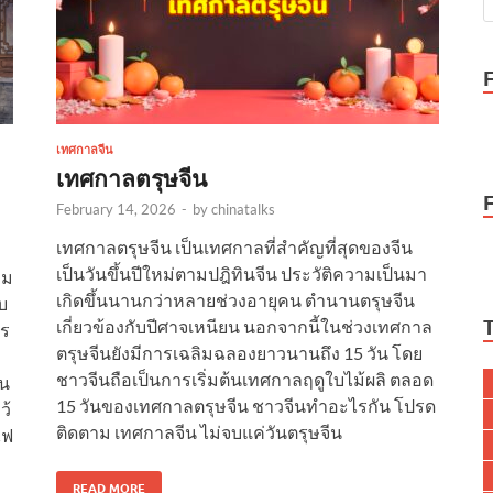
เทศกาลจีน
เทศกาลตรุษจีน
February 14, 2026
-
by
chinatalks
เทศกาลตรุษจีน เป็นเทศกาลที่สำคัญที่สุดของจีน
เป็นวันขึ้นปีใหม่ตามปฎิทินจีน ประวัติความเป็นมา
คม
เกิดขึ้นนานกว่าหลายช่วงอายุคน ตำนานตรุษจีน
บ
เกี่ยวข้องกับปีศาจเหนียน นอกจากนี้ในช่วงเทศกาล
พร
ตรุษจีนยังมีการเฉลิมฉลองยาวนานถึง 15 วัน โดย
ชาวจีนถือเป็นการเริ่มต้นเทศกาลฤดูใบไม้ผลิ ตลอด
้น
15 วันของเทศกาลตรุษจีน ชาวจีนทำอะไรกัน โปรด
ว้
ติดตาม เทศกาลจีน ไม่จบแค่วันตรุษจีน
ไฟ
READ MORE