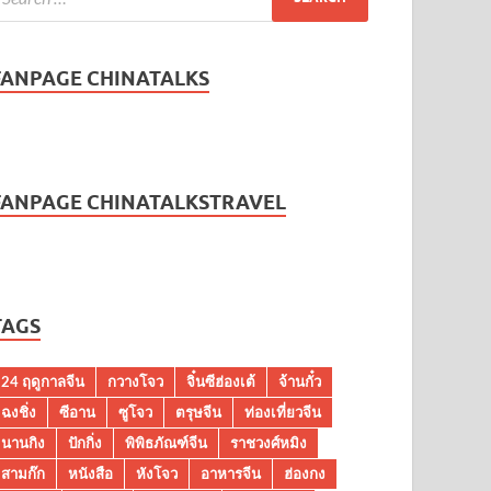
FANPAGE CHINATALKS
FANPAGE CHINATALKSTRAVEL
TAGS
24 ฤดูกาลจีน
กวางโจว
จิ๋นซีฮ่องเต้
จ้านกั๋ว
ฉงชิ่ง
ซีอาน
ซูโจว
ตรุษจีน
ท่องเที่ยวจีน
นานกิง
ปักกิ่ง
พิพิธภัณฑ์จีน
ราชวงศ์หมิง
สามก๊ก
หนังสือ
หังโจว
อาหารจีน
ฮ่องกง