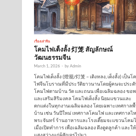
เรื่องเล่าจีน
โคมไฟเต็งลั้ง 灯笼 สัญลักษณ์
วัฒนธรรมจีน
March 1, 2026
-
by
Admin
โคมไฟเต็งลั้ง (燈籠/灯笼 – เติงหลง, เต็งลั้ง) เป็นโ
ไฟจีนโบราณที่มีประวัติยาวนานโดยผู้คนจะประดั
โคมไฟตามบ้าน วัด และถนน เพื่อเฉลิมฉลอง ขอ
และเสริมสิริมงคล โคมไฟเต็งลั้ง นิยมแขวนและ
ตกแต่งในทุกงานเฉลิมฉลอง โดยเฉพาะเทศกาลพื
บ้าน เช่น วันปีใหม่ เทศกาลโคมไฟ และเทศกาลไห
พระจันทร์ ร้านอาหารและโรงเตี๊ยมจะแขวนโคม
เมื่อเปิดทำการ เพื่อเฉลิมฉลอง ดึงดูดลูกค้า และให้
แสงสว่างแก่ผู้สัญจรไปมา