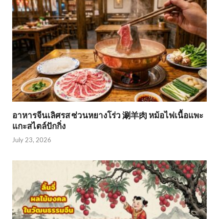
อาหารจีนเลิศรส ซ่วนหยางโร่ว 涮羊肉 หม้อไฟเนื้อแพะ
แกะสไตล์ปักกิ่ง
July 23, 2026