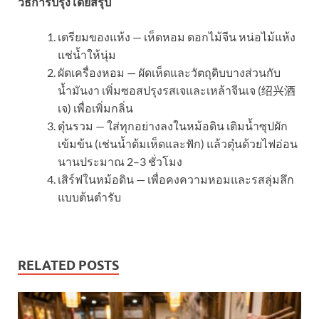
วิธีการปรุงโดยสรุป
เตรียมของแห้ง — เห็ดหอม ดอกไม้จีน หน่อไม้แห้ง
แช่น้ำให้นุ่ม
ผัดเครื่องหอม — ผัดเห็ดและวัตถุดิบบางส่วนกับ
น้ำมันงา เพิ่มซอสปรุงรสเจและเหล้าจีนเจ (绍兴酒
เจ) เพื่อเพิ่มกลิ่น
ตุ๋นรวม — ใส่ทุกอย่างลงในหม้อดิน เติมน้ำซุปผัก
เข้มข้น (เช่นน้ำต้มเห็ดและฟัก) แล้วตุ๋นด้วยไฟอ่อน
นานประมาณ 2–3 ชั่วโมง
เสิร์ฟในหม้อดิน — เพื่อคงความหอมและรสลุ่มลึก
แบบต้นตำรับ
RELATED POSTS