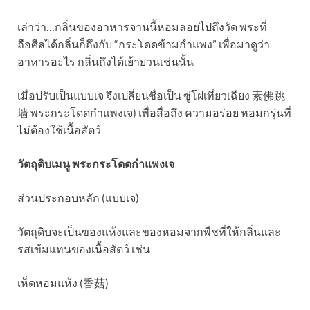
เล่าว่า…กลิ่นของอาหารจานนี้หอมลอยไปถึงวัด พระที่
ถือศีลได้กลิ่นก็ถึงกับ “กระโดดข้ามกำแพง” เพื่อมาดูว่า
อาหารอะไร กลิ่นถึงได้เย้ายวนเช่นนั้น
เมื่อปรับเป็นแบบเจ จึงเปลี่ยนชื่อเป็น ซู่โฝเที่ยวเฉียง 素佛跳
墙 พระกระโดดกำแพงเจ) เพื่อสื่อถึง ความอร่อย หอมกรุ่นที่
ไม่ต้องใช้เนื้อสัตว์
วัตถุดิบเมนู พระกระโดดกำแพงเจ
ส่วนประกอบหลัก (แบบเจ)
วัตถุดิบจะเป็นของแห้งและของหอมจากพืชที่ให้กลิ่นและ
รสเข้มแทนของเนื้อสัตว์ เช่น
เห็ดหอมแห้ง (香菇)