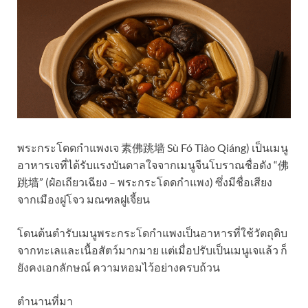
พระกระโดดกำแพงเจ 素佛跳墙 Sù Fó Tiào Qiáng) เป็นเมนู
อาหารเจที่ได้รับแรงบันดาลใจจากเมนูจีนโบราณชื่อดัง “佛
跳墙” (ฝ๋อเถียวเฉียง – พระกระโดดกำแพง) ซึ่งมีชื่อเสียง
จากเมืองฝูโจว มณฑลฝูเจี้ยน
โดนต้นตำรับเมนูพระกระโดกำแพงเป็นอาหารที่ใช้วัตถุดิบ
จากทะเลและเนื้อสัตว์มากมาย แต่เมื่อปรับเป็นเมนูเจแล้ว ก็
ยังคงเอกลักษณ์ ความหอมไว้อย่างครบถ้วน
ตำนานที่มา