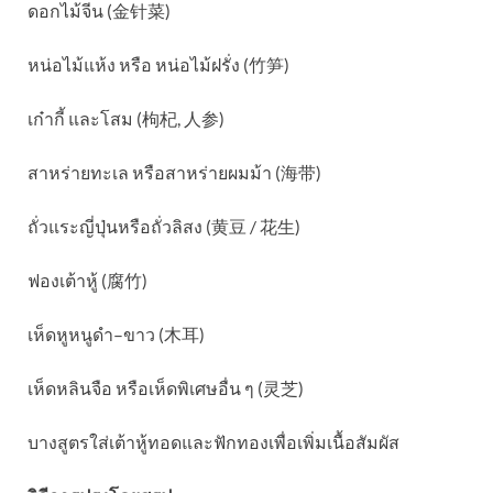
ดอกไม้จีน (金针菜)
หน่อไม้แห้ง หรือ หน่อไม้ฝรั่ง (竹笋)
เก๋ากี้ และโสม (枸杞, 人参)
สาหร่ายทะเล หรือสาหร่ายผมม้า (海带)
ถั่วแระญี่ปุ่นหรือถั่วลิสง (黄豆 / 花生)
ฟองเต้าหู้ (腐竹)
เห็ดหูหนูดำ–ขาว (木耳)
เห็ดหลินจือ หรือเห็ดพิเศษอื่น ๆ (灵芝)
บางสูตรใส่เต้าหู้ทอดและฟักทองเพื่อเพิ่มเนื้อสัมผัส