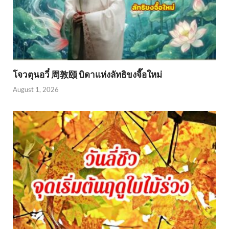
โจวตุนอวี๋ 周敦颐 บิดาแห่งลัทธิขงจื๊อใหม่
August 1, 2026