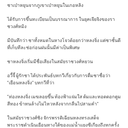
ชาเป่าหยุนจากภูเขาเป่าหยุนในเกอหลิง
ได้รับการขึ้นทะเบียนเป็นบรรณาการ ในยุคเจียจิงของรา
ชวงศ์หมิง
มีบันทึกว่า ชาทั้งหมดในหางโจวด้อยกว่าหลงจิ่ง แต่ชาชั้นดี
ที่เก็บทีละช่อก่อนฝนนั้นมีค่าเป็นพิเศษ
ชาหลงจิ่งเริ่มมีชื่อเสียงในสมัยราชวงศ์หยวน
อวี้จี้ ผู้รักชา ได้ประพันธ์บทกวีเกี่ยวกับการดื่มชาชื่อว่า
“เยือนหลงจิ่ง” บทกวีที่ว่า
“ท่องหลงจิ่ง เมฆลอยขึ้น ท้องฟ้าแจ่มใส ต้มและทอดดอกตูม
สีทอง ข้าทนล้างไม่ไหวหลังจากกลืนไปสามคำ”
ในสมัยราชวงศ์ชิง จักรพรรดิเฉียนหลงทรงเสด็จ
พระราชดำเนินเยือนทางใต้ของแม่น้ำแยงซีเกียงถึงหกครั้ง