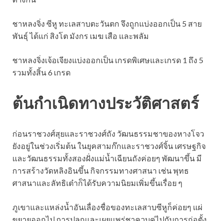
ชาหลงจิ่ง ซีหู ทะเลสาบตะวันตก จึงถูกแบ่งออกเป็น 5 สาย
พันธุ์ ได้แก่ สิงโต มังกร เมฆ เสือ และพลัม
ชาหลงจิ่งเจ้อเจียงแบ่งออกเป็น เกรดพิเศษและเกรด 1 ถึง 5
รวมทั้งสิ้น 6 เกรด
ต้นกำเนิดทางประวัติศาสตร์
ก่อนราชวงศ์สุยและราชวงศ์ถัง วัฒนธรรมชาของหางโจว
ยังอยู่ในช่วงเริ่มต้น ในยุคสามก๊กและราชวงศ์จิ้น เศรษฐกิจ
และวัฒนธรรมทั้งสองฝั่งแม่น้ำเฉียนถังค่อยๆ พัฒนาขึ้น มี
การสร้างวัดหลิงอินขึ้น กิจกรรมทางศาสนา เช่น พุทธ
ศาสนาและลัทธิเต๋าก็ได้รับความนิยมเพิ่มขึ้นเรื่อย ๆ
ภูเขาและแหล่งน้ำอันเลื่องชื่อของทะเลสาบซีหูก็ค่อยๆ แผ่
ขยายออกไป การปลูกและเผยแพร่ชาควบคู่ไปกับการก่อตั้ง