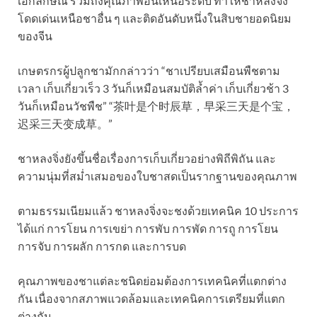
เอกลักษณ์ รวมถึงคุณภาพอันเหนือระดับ ทำให้ชาหลงจิ่ง
โดดเด่นเหนือชาอื่น ๆ และติดอันดับหนึ่งในสิบชายอดนิยม
ของจีน
เกษตรกรผู้ปลูกชามักกล่าวว่า “ชาเปรียบเสมือนพืชตาม
เวลา เก็บเกี่ยวเร็ว 3 วันก็เหมือนสมบัติล้ำค่า เก็บเกี่ยวช้า 3
วันก็เหมือนวัชพืช” “茶叶是个时辰草，早采三天是个宝，
迟采三天变成草。”
ชาหลงจิ่งยังขึ้นชื่อเรื่องการเก็บเกี่ยวอย่างพิถีพิถัน และ
ความนุ่มที่สม่ำเสมอของใบชาสดเป็นรากฐานของคุณภาพ
ตามธรรมเนียมแล้ว ชาหลงจิ่งจะชงด้วยเทคนิค 10 ประการ
ได้แก่ การโยน การเขย่า การพับ การพัด การถู การโยน
การจับ การผลัก การกด และการบด
คุณภาพของชาแต่ละชนิดย่อมต้องการเทคนิคที่แตกต่าง
กัน เนื่องจากสภาพแวดล้อมและเทคนิคการเตรียมที่แตก
ต่างกัน