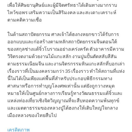
เพื่อให้ศิษยานุศิษย์และผู้มีจิตศรัทธาได้เดินทางมากราบ
ไหว้ขอพร เสริมความเป็นสิริมงคล และสะเดาะเคราะห์
ตามคติความเชื่อ
ในด้านสถาปัตยกรรม ศาลเจ้าไต้ฮงกงหยกขาวได้รับการ
ออกแบบและก่อสร้างตามหลักสถาปัตยกรรมจีนตอนใต้
ของสกุลช่างแต้จิ๋วโบราณอย่างเคร่งครัด ตัวอาคารมีความ
วิจิตรงดงามด้วยงานไม้แกะสลัก งานปูนปั้นตัดสลับสีสัน
ตามธรรมเนียมจีน และงานจิตรกรรมหินแกะสลักที่บอกเล่า
เรื่องราวที่เป็นมงคลรวมกว่า 35 เรื่องราว ทำให้สถานที่แห่ง
นี้ไม่ได้เป็นเพียงแค่พื้นที่สำหรับประกอบพิธีกรรมทาง
ศาสนาหรือการทำบุญโลงศพเท่านั้น แต่ยังถูกวางหมุด
หมายให้เป็นศูนย์กลางการเรียนรู้ทางวัฒนธรรมแต้จิ๋วและ
แหล่งท่องเที่ยวเชิงจิตวิญญาณที่จะสืบทอดความพ้นทุกข์
และเมตตาธรรมของหลวงปู่ไต้ฮงกงให้เติบใหญ่ใจกลาง
เมืองหลวงของไทยสืบไป
เครดิตภาพ