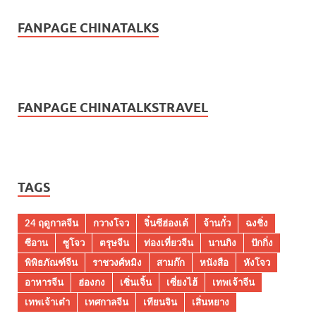
FANPAGE CHINATALKS
FANPAGE CHINATALKSTRAVEL
TAGS
24 ฤดูกาลจีน
กวางโจว
จิ๋นซีฮ่องเต้
จ้านกั๋ว
ฉงชิ่ง
ซีอาน
ซูโจว
ตรุษจีน
ท่องเที่ยวจีน
นานกิง
ปักกิ่ง
พิพิธภัณฑ์จีน
ราชวงศ์หมิง
สามก๊ก
หนังสือ
หังโจว
อาหารจีน
ฮ่องกง
เซิ่นเจิ้น
เซี่ยงไฮ้
เทพเจ้าจีน
เทพเจ้าเต๋า
เทศกาลจีน
เทียนจิน
เสิ่นหยาง