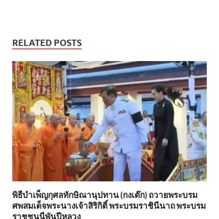
RELATED POSTS
พิธีบำเพ็ญกุศลทักษิณานุปทาน (กงเต๊ก) ถวายพระบรม
ศพสมเด็จพระนางเจ้าสิริกิติ์ พระบรมราชินีนาถ พระบรม
ราชชนนีพันปีหลวง