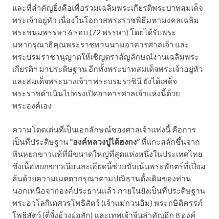
และที่สำคัญยิ่งคือเพื่อร่วมเฉลิมพระเกียรติพระบาทสมเด็จ
พระเจ้าอยู่หัว เนื่องในโอกาสพระราชพิธีมหามงคลเฉลิม
พระชนมพรรษา 6 รอบ (72 พรรษา) โดยได้รับพระ
มหากรุณาธิคุณพระราชทานนามอาคารศาลเจ้า และ
พระบรมราชานุญาตให้เชิญตราสัญลักษณ์งานเฉลิมพระ
เกียรติฯ มาประดิษฐาน อีกทั้งพระบาทสมเด็จพระเจ้าอยู่หัว
และสมเด็จพระนางเจ้าฯ พระบรมราชินี ยังได้เสด็จ
พระราชดำเนินไปทรงเปิดอาคารศาลเจ้าแห่งนี้ด้วย
พระองค์เอง
ความโดดเด่นที่เป็นเอกลักษณ์ของศาลเจ้าแห่งนี้ คือการ
เป็นที่ประดิษฐาน
“องค์หลวงปู่ไต้ฮงกง”
ที่แกะสลักขึ้นจาก
หินหยกขาวแท้ที่มีขนาดใหญ่ที่สุดแห่งหนึ่งในประเทศไทย
ซึ่งเนื้อหยกขาวเนียนละเอียดนี้ช่วยขับเน้นพระพักตร์ที่เปี่ยม
ล้นด้วยความเมตตากรุณาตามปณิธานดั้งเดิมของท่าน
นอกเหนือจากองค์ประธานแล้ว ภายในยังเป็นที่ประดิษฐาน
พระอวโลกิเตศวรโพธิสัตว์ (เจ้าแม่กวนอิม) พระกษิติครรภ์
โพธิสัตว์ (ตี่จั๋งอ้วงผ่อสัก) และเทพเจ้าจีนสำคัญอีก 8 องค์