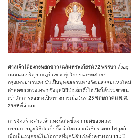
ศาลเจ้าไต้ฮงกงหยกขาว เฉลิมพระเกียรติ 72 พรรษา
ตั้งอยู่
บนถนนเจริญราษฎร์ แขวงทุ่งวัดดอน เขตสาทร
กรุงเทพมหานคร นับเป็นพุทธสถานทางวัฒนธรรมแห่งใหม่
ล่าสุดของกรุงเทพฯ ซึ่งมูลนิธิป่อเต็กตึ๊งได้เปิดให้ประชาชน
เข้าสักการะอย่างเป็นทางการเมื่อวันที่
25 พฤษภาคม พ.ศ.
2569
ที่ผ่านมา
การจัดสร้างศาลเจ้าแห่งนี้เกิดขึ้นจากมติของคณะ
กรรมการมูลนิธิป่อเต็กตึ๊ง นำโดยนายวิเชียร เตชะไพบูลย์
เพื่อเป็นอนุสรณ์ในโอกาสที่มูลนิธิฯ ก่อตั้งครบรอบ 110 ปี