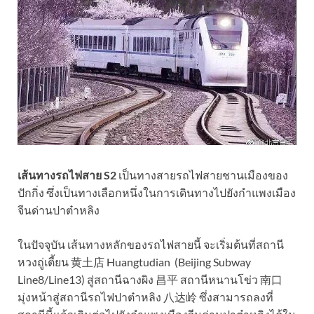
เส้นทางรถไฟสาย S2
เป็นทางสายรถไฟสายชานเมืองของ
ปักกิ่ง ซึ่งเป็นทางเลือกหนึ่งในการเดินทางไปยังกำแพงเมือง
จีนด่านปาต๋าหลิง
ในปัจจุบัน เส้นทางหลักของรถไฟสายนี้ จะเริ่มต้นที่สถานี
หวงถู่เตี้ยน 黄土店 Huangtudian (Beijing Subway
Line8/Line13) สู่สถานีฉางผิง 昌平 สถานีหนานโข่ว 南口
มุ่งหน้าสู่สถานีรถไฟปาต๋าหลิง 八达岭 ซึ่งสามารถลงที่