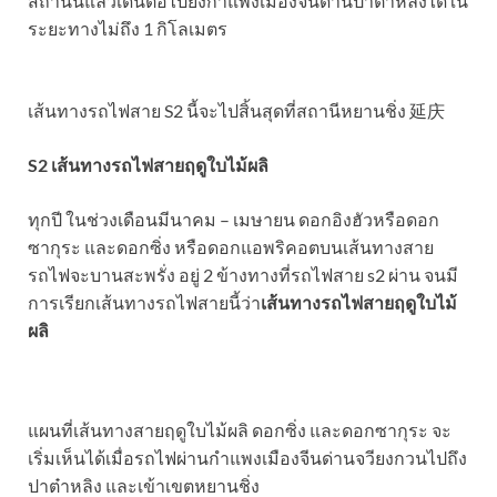
สถานีนี้แล้วเดินต่อไปยังกำแพงเมืองจีนด่านปาต๋าหลิงได้ใน
ระยะทางไม่ถึง 1 กิโลเมตร
เส้นทางรถไฟสาย S2 นี้จะไปสิ้นสุดที่สถานีหยานชิ่ง 延庆
S2
เส้นทางรถไฟสายฤดูใบไม้ผลิ
ทุกปี ในช่วงเดือนมีนาคม – เมษายน ดอกอิงฮัวหรือดอก
ซากุระ และดอกซิ่ง หรือดอกแอพริคอตบนเส้นทางสาย
รถไฟจะบานสะพรั่ง อยู่ 2 ข้างทางที่รถไฟสาย s2 ผ่าน จนมี
การเรียกเส้นทางรถไฟสายนี้ว่า
เส้นทางรถไฟสายฤดูใบไม้
ผลิ
แผนที่เส้นทางสายฤดูใบไม้ผลิ ดอกซิ่ง และดอกซากุระ จะ
เริ่มเห็นได้เมื่อรถไฟผ่านกำแพงเมืองจีนด่านจวียงกวนไปถึง
ปาต๋าหลิง และเข้าเขตหยานชิ่ง