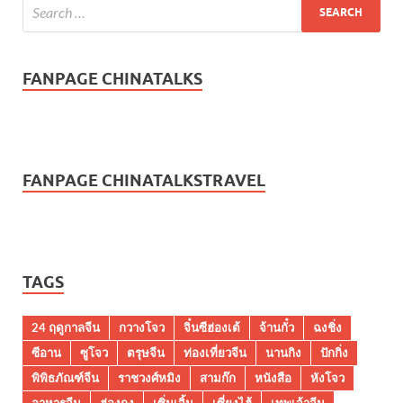
FANPAGE CHINATALKS
FANPAGE CHINATALKSTRAVEL
TAGS
24 ฤดูกาลจีน
กวางโจว
จิ๋นซีฮ่องเต้
จ้านกั๋ว
ฉงชิ่ง
ซีอาน
ซูโจว
ตรุษจีน
ท่องเที่ยวจีน
นานกิง
ปักกิ่ง
พิพิธภัณฑ์จีน
ราชวงศ์หมิง
สามก๊ก
หนังสือ
หังโจว