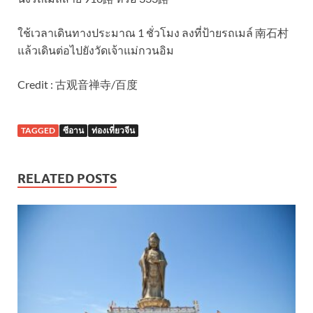
ใช้เวลาเดินทางประมาณ 1 ชั่วโมง ลงที่ป้ายรถเมล์ 南石村
แล้วเดินต่อไปยังวัดเจ้าแม่กวนอิม
Credit : 古观音禅寺/百度
TAGGED
ซีอาน
ท่องเที่ยวจีน
RELATED POSTS