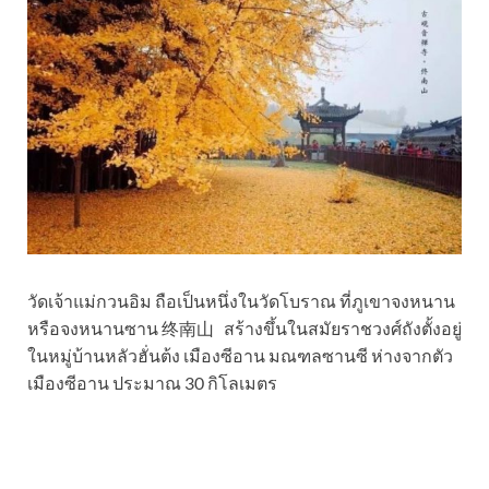
วัดเจ้าแม่กวนอิม ถือเป็นหนึ่งในวัดโบราณ ที่ภูเขาจงหนาน
หรือจงหนานซาน 终南山 สร้างขึ้นในสมัยราชวงศ์ถังตั้งอยู่
ในหมู่บ้านหลัวฮั่นต้ง เมืองซีอาน มณฑลซานซี ห่างจากตัว
เมืองซีอาน ประมาณ 30 กิโลเมตร