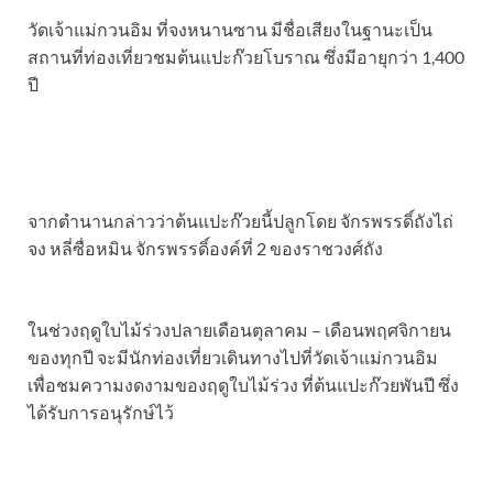
วัดเจ้าแม่กวนอิม ที่จงหนานซาน มีชื่อเสียงในฐานะเป็น
สถานที่ท่องเที่ยวชมต้นแปะก๊วยโบราณ ซึ่งมีอายุกว่า 1,400
ปี
จากตำนานกล่าวว่าต้นแปะก๊วยนี้ปลูกโดย จักรพรรดิ์ถังไถ่
จง หลี่ซื่อหมิน จักรพรรดิ์องค์ที่ 2 ของราชวงศ์ถัง
ในช่วงฤดูใบไม้ร่วงปลายเดือนตุลาคม – เดือนพฤศจิกายน
ของทุกปี จะมีนักท่องเที่ยวเดินทางไปที่วัดเจ้าแม่กวนอิม
เพื่อชมความงดงามของฤดูใบไม้ร่วง ที่ต้นแปะก๊วยพันปี ซึ่ง
ได้รับการอนุรักษ์ไว้