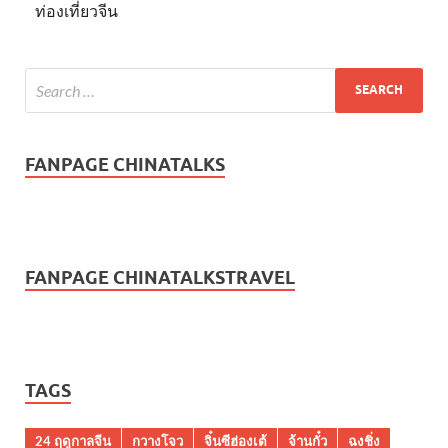
ท่องเที่ยวจีน
FANPAGE CHINATALKS
FANPAGE CHINATALKSTRAVEL
TAGS
24 ฤดูกาลจีน
กวางโจว
จิ๋นซีฮ่องเต้
จ้านกั๋ว
ฉงชิ่ง