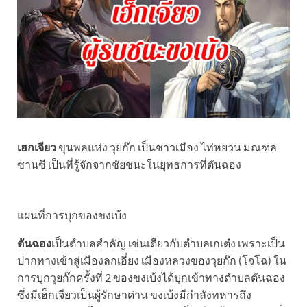
เฮกเจียว
ขุนพลแห่ง วุยก๊ก เป็นชาวเมือง ไท่หยวน มณฑล
ซานซี เป็นที่รู้จักจากชัยชนะในยุทธการที่ตันฉอง
แผนที่การบุกของขงเบ้ง
ตันฉอง
เป็นตำบลสำคัญ เช่นเดียวกับตำบลเกเต๋ง เพราะเป็น
ปากทางเข้าสู่เมืองลกเอี๋ยง เมืองหลวงของวุยก๊ก (โจโฉ) ใน
การบุกวุยก๊กครั้งที่ 2 ของขงเบ้งได้บุกเข้าทางตำบลตันฉอง
ซึ่งมีเฮ็กเจียวเป็นผู้รักษาด่าน ขงเบ้งมีกำลังทหารถึง