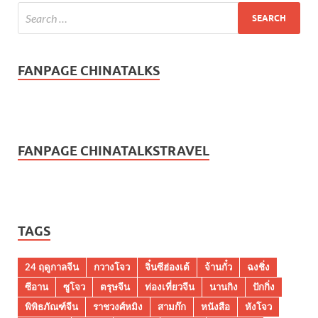
FANPAGE CHINATALKS
FANPAGE CHINATALKSTRAVEL
TAGS
24 ฤดูกาลจีน
กวางโจว
จิ๋นซีฮ่องเต้
จ้านกั๋ว
ฉงชิ่ง
ซีอาน
ซูโจว
ตรุษจีน
ท่องเที่ยวจีน
นานกิง
ปักกิ่ง
พิพิธภัณฑ์จีน
ราชวงศ์หมิง
สามก๊ก
หนังสือ
หังโจว