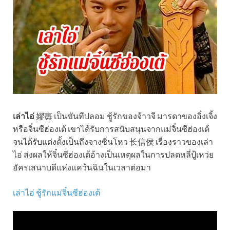
เล่าไอ่
嫪毐 เป็นขันทีปลอม ชู้รักของจ้าวจี มารดาของอิ๋งเจิ้ง
หรือจิ๋นซีฮ่องเต้ เขาได้รับการสนับสนุนจากแม่จิ๋นซีฮ่องเต้
จนได้รับแต่งตั้งเป็นถึงจางซิ่นโหว 长信侯 เรื่องราวของเล่า
ไอ่ ส่งผลให้จิ๋นซีฮ่องเต้อ้างเป็นเหตุผลในการปลดหลี่ปู้เหว่ย
อัครเสนาบดีแห่งแคว้นฉินในเวลาต่อมา
เล่าไอ่ ชู้รักแม่จิ๋นซีฮ่องเต้