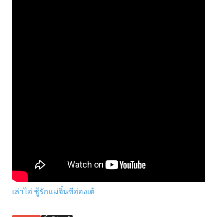
เล่าไอ่ ชู้รักแม่จิ๋นซีฮ่องเต้