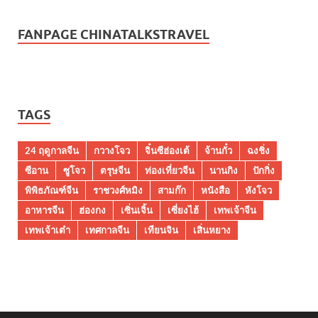
FANPAGE CHINATALKSTRAVEL
TAGS
24 ฤดูกาลจีน
กวางโจว
จิ๋นซีฮ่องเต้
จ้านกั๋ว
ฉงชิ่ง
ซีอาน
ซูโจว
ตรุษจีน
ท่องเที่ยวจีน
นานกิง
ปักกิ่ง
พิพิธภัณฑ์จีน
ราชวงศ์หมิง
สามก๊ก
หนังสือ
หังโจว
อาหารจีน
ฮ่องกง
เซิ่นเจิ้น
เซี่ยงไฮ้
เทพเจ้าจีน
เทพเจ้าเต๋า
เทศกาลจีน
เทียนจิน
เสิ่นหยาง