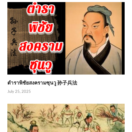
ตำราพิชัยสงครามซุนวู 孙子兵法
July 25, 2025