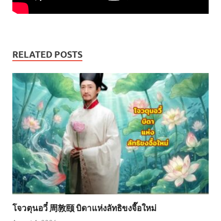
RELATED POSTS
โจวตุนอวี๋ 周敦颐 บิดาแห่งลัทธิขงจื๊อใหม่