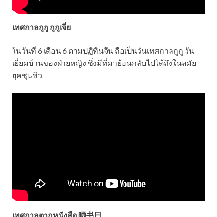
เทศกาลกูกู กูกูเจี่ย
ในวันที่ 6 เดือน 6 ตามปฏิทินจีน ถือเป็นวันเทศกาลกูกู วัน
เยี่ยมบ้านของฝ่ายหญิง ซึ่งมีที่มาย้อนกลับไปได้ถึงในสมัย
ยุคชุนชิว
เทศกาลตากหนังสือ 晒书日