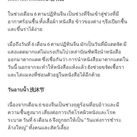
ในช่วงเดือน 6 ตามปฏิทินจีน เป็นช่วงที่จีนเข้าสู่ช่วงที่มี
อากาศร้อนชื้น ทั้งเสื้อผ้า หนังสือ ข้าวของต่าง ๆจึงเปียกชื้น
และขึ้นราได้ง่าย
เมื่อถึงวันที่ 6 เดือน 6 ตามปฏิทินจีน มักเป็นวันที่มีแดดจัด มี
แสงแดดมากแต่ไม่แรงเกินไป เหล่าบัณฑิตจึงนำหนังสือ
ออกมาตากแดด ซึ่งเชื่อกันว่า การนำหนังสือมาตากแดดใน
วันนี้ นอกจากจะทำให้หนังสือแห้งแล้ว ยังช่วยขจัดเชื้อรา
และไล่แมลงที่ซ่อนตัวอยู่ในหนังสือได้อีกด้วย
วันอาบน้ำ 洗沐节
เนื่องจากเดือน 6 ของจีนเป็นช่วงฤดูร้อนที่อบอ้าวและมี
ความชื้นสูงมาก เสี่ยงต่อการเกิดโรคผิวหนังและโรค
ระบาด วันที่ 6 เดือน 6 จึงถูกยกให้เป็น “วันแห่งการชำระ
ล้างใหญ่” ทั้งคนและสัตว์เลี้ยง