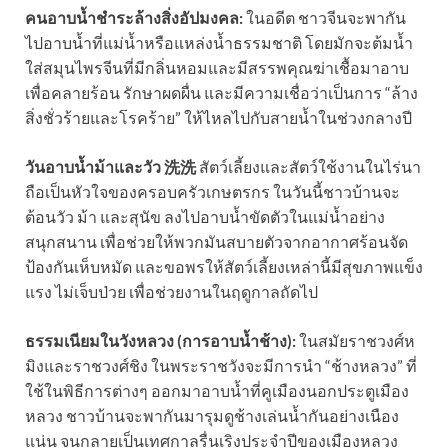
คนอาบน้ำชำระล้างสิ่งอัปมงคล:
ในอดีต ชาวจีนจะพากัน
ไปอาบน้ำที่แม่น้ำหรือแหล่งน้ำธรรมชาติ โดยมักจะต้มน้ำ
ใส่สมุนไพรจีนที่มีกลิ่นหอมและมีสรรพคุณฆ่าเชื้อมาอาบ
เพื่อคลายร้อน รักษาผดผื่น และมีความเชื่อว่าเป็นการ “ล้าง
สิ่งชั่วร้ายและโรคร้าย” ให้ไหลไปกับสายน้ำในช่วงกลางปี
วันอาบน้ำม้าและวัว 洗洗
สัตว์เลี้ยงและสัตว์ใช้งานในไร่นา
ถือเป็นหัวใจของครอบครัวเกษตรกร ในวันนี้ชาวบ้านจะ
ต้อนวัว ม้า และสุนัข ลงไปอาบน้ำขัดตัวในแม่น้ำอย่าง
สนุกสนาน เพื่อช่วยให้พวกมันสบายตัวจากอากาศร้อนจัด
ป้องกันเห็บหมัด และขอพรให้สัตว์เลี้ยงเหล่านี้มีสุขภาพแข็ง
แรง ไม่เจ็บป่วย เพื่อช่วยงานในฤดูกาลถัดไป
ธรรมเนียมในวังหลวง (การอาบน้ำช้าง):
ในสมัยราชวงศ์ห
มิงและราชวงศ์ชิง ในพระราชวังจะมีการนำ “ช้างหลวง” ที่
ใช้ในพิธีการต่างๆ ออกมาอาบน้ำที่คูเมืองนอกประตูเมือง
หลวง ชาวบ้านจะพากันมารุมดูช้างเล่นน้ำกันอย่างเนือง
แน่น จนกลายเป็นเทศกาลรื่นเริงประจำปีของเมืองหลวง