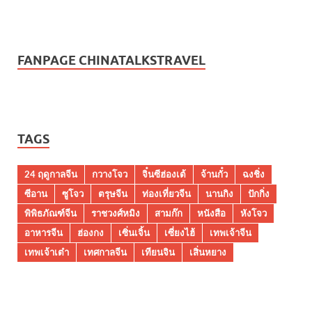
FANPAGE CHINATALKSTRAVEL
TAGS
24 ฤดูกาลจีน
กวางโจว
จิ๋นซีฮ่องเต้
จ้านกั๋ว
ฉงชิ่ง
ซีอาน
ซูโจว
ตรุษจีน
ท่องเที่ยวจีน
นานกิง
ปักกิ่ง
พิพิธภัณฑ์จีน
ราชวงศ์หมิง
สามก๊ก
หนังสือ
หังโจว
อาหารจีน
ฮ่องกง
เซิ่นเจิ้น
เซี่ยงไฮ้
เทพเจ้าจีน
เทพเจ้าเต๋า
เทศกาลจีน
เทียนจิน
เสิ่นหยาง