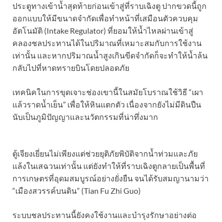
ประตูทางเข้าน้ำสุดท้ายก่อนเข้าสู่ที่ราบเฉิงตู ปากขวดนี้ถูก
ออกแบบให้มีขนาดจำกัดเพื่อทำหน้าที่เสมือนตัวควบคุม
อัตโนมัติ (Intake Regulator) ที่ยอมให้น้ำไหลผ่านเข้าสู่
คลองชลประทานได้ในปริมาณที่เหมาะสมกับการใช้งาน
เท่านั้น และหากปริมาณน้ำสูงเกินขีดจำกัดก็จะทำให้น้ำล้น
กลับไปที่หาดทรายบินโดยปลอดภัย
เทคนิคในการขุดเจาะช่องเขานี้ในสมัยโบราณใช้วิธี “เผา
แล้วราดน้ำเย็น” เพื่อให้หินแตกตัว เนื่องจากยังไม่มีดินปืน
นับเป็นภูมิปัญญาและนวัตกรรมที่น่าทึ่งมาก
ตู้เจียงเยี่ยนไม่เพียงแต่ช่วยยุติภัยพิบัติจากน้ำท่วมและภัย
แล้งในเสฉวนเท่านั้น แต่ยังทำให้ที่ราบเฉิงตูกลายเป็นพื้นที่
การเกษตรที่อุดมสมบูรณ์อย่างยั่งยืน จนได้รับสมญานามว่า
“เมืองสวรรค์บนดิน” (Tian Fu Zhi Guo)
ระบบชลประทานนี้ยังคงใช้งานและบำรุงรักษาอย่างต่อ