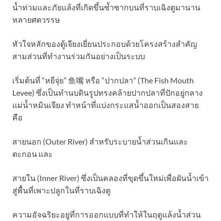
น้ำท่วมและภัยแล้งที่เกิดขึ้นซ้ำซากบนที่ราบเฉิงตูมานาน
หลายศตวรรษ
หัวใจหลักของตู้เจียงเยี่ยนประกอบด้วยโครงสร้างสำคัญ
สามส่วนที่ทำงานร่วมกันอย่างเป็นระบบ
เริ่มต้นที่ “หยีจุ่ย” 鱼嘴 หรือ “ปากปลา” (The Fish Mouth
Levee) ซึ่งเป็นทำนบดินรูปทรงคล้ายปากปลาที่ปักอยู่กลาง
แม่น้ำหมินเจียง ทำหน้าที่แบ่งกระแสน้ำออกเป็นสองสาย
คือ
สายนอก (Outer River) สำหรับระบายน้ำส่วนเกินและ
ตะกอน และ
สายใน (Inner River) ซึ่งเป็นคลองที่ขุดขึ้นใหม่เพื่อผันน้ำเข้า
สู่พื้นที่เพาะปลูกในที่ราบเฉิงตู
ความอัจฉริยะอยู่ที่การออกแบบที่ทำให้ในฤดูแล้งน้ำส่วน