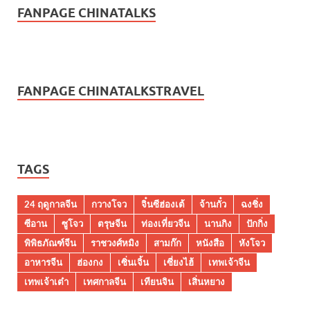
FANPAGE CHINATALKS
FANPAGE CHINATALKSTRAVEL
TAGS
24 ฤดูกาลจีน
กวางโจว
จิ๋นซีฮ่องเต้
จ้านกั๋ว
ฉงชิ่ง
ซีอาน
ซูโจว
ตรุษจีน
ท่องเที่ยวจีน
นานกิง
ปักกิ่ง
พิพิธภัณฑ์จีน
ราชวงศ์หมิง
สามก๊ก
หนังสือ
หังโจว
อาหารจีน
ฮ่องกง
เซิ่นเจิ้น
เซี่ยงไฮ้
เทพเจ้าจีน
เทพเจ้าเต๋า
เทศกาลจีน
เทียนจิน
เสิ่นหยาง