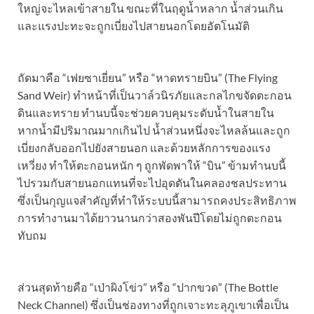
ใหญ่จะไหลเข้าสายใน ขณะที่ในฤดูน้ำหลาก น้ำส่วนเกิน
และแรงปะทะจะถูกเบี่ยงไปสายนอกโดยอัตโนมัติ
ถัดมาคือ “เฟยซาเยี่ยน” หรือ “หาดทรายบิน” (The Flying
Sand Weir) ทำหน้าที่เป็นวาล์วนิรภัยและกลไกขจัดตะกอน
ดินและทราย ทำนบนี้จะช่วยควบคุมระดับน้ำในสายใน
หากน้ำมีปริมาณมากเกินไป น้ำส่วนหนึ่งจะไหลล้นและถูก
เบี่ยงกลับออกไปยังสายนอก และด้วยหลักการของแรง
เหวี่ยง ทำให้ตะกอนหนัก ๆ ถูกพัดพาให้ “บิน” ข้ามทำนบนี้
ไปรวมกับสายนอกแทนที่จะไปอุดตันในคลองชลประทาน
ซึ่งเป็นกุญแจสำคัญที่ทำให้ระบบนี้สามารถคงประสิทธิภาพ
การทำงานมาได้ยาวนานกว่าสองพันปีโดยไม่ถูกตะกอน
ทับถม
ส่วนสุดท้ายคือ “เป่าผิงโข่ว” หรือ “ปากขวด” (The Bottle
Neck Channel) ซึ่งเป็นช่องทางที่ถูกเจาะทะลุภูเขาเพื่อเป็น