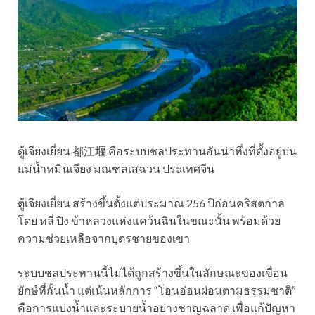
​ตู้เจียงเยี่ยน 都江堰 คือระบบชลประทานอันน่าทึ่งที่ตั้งอยู่บน
แม่น้ำหมินเจียง มณฑลเสฉวน ประเทศจีน
ตู้เจียงเยี่ยน สร้างขึ้นตั้งแต่ประมาณ 256 ปีก่อนคริสตกาล
โดย หลี่ ปิง ข้าหลวงแห่งแคว้นฉินในขณะนั้น พร้อมด้วย
ความช่วยเหลือจากบุตรชายของเขา
ระบบชลประทานนี้ไม่ได้ถูกสร้างขึ้นในลักษณะของเขื่อน
ยักษ์ที่กั้นน้ำ แต่เน้นหลักการ “โอนอ่อนผ่อนตามธรรมชาติ”
คือการแบ่งน้ำและระบายน้ำอย่างชาญฉลาด เพื่อแก้ปัญหา