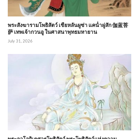
พระสังฆารามโพธิสัตว์ เชียหลันผูซ่า แคน่ำผู่สัก 伽蓝菩
萨 เทพเจ้ากวนอู ในศาสนาพุทธมหายาน
July 31, 2026
พระอวโลกิเตศวรโพธิสัตว์ พระโพธิสัตว์แห่งความ