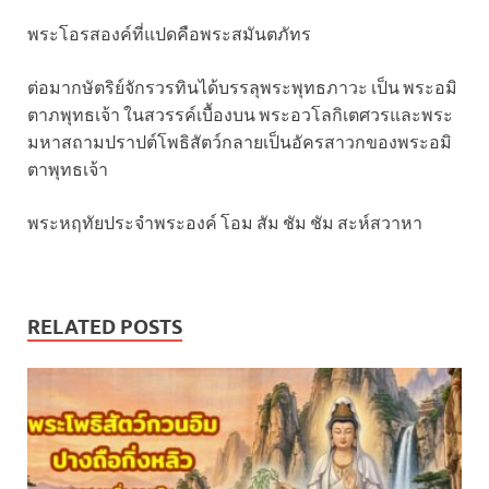
พระโอรสองค์ที่แปดคือพระสมันตภัทร
ต่อมากษัตริย์จักรวรทินได้บรรลุพระพุทธภาวะ เป็น พระอมิ
ตาภพุทธเจ้า ในสวรรค์เบื้องบน พระอวโลกิเตศวรและพระ
มหาสถามปราปต์โพธิสัตว์กลายเป็นอัครสาวกของพระอมิ
ตาพุทธเจ้า
พระหฤทัยประจำพระองค์​ โอม​ สัม​ ชัม​ ชัม​ สะห์สวาหา
RELATED POSTS