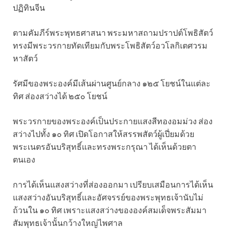
ปฏิทินจีน
ตามคัมภีร์พระพุทธศาสนา พระมหาสถามปราปต์โพธิสัตว์
ทรงมีพระวรกายทัดเทียมกับพระโพธิสัตว์อวโลกิเตศวรม
หาสัตว์
รัศมีของพระองค์มีเส้นผ่านศูนย์กลาง ๑๒๕ โยชน์ในแต่ละ
ทิศ ส่องสว่างได้ ๒๕๐ โยชน์
พระวรกายของพระองค์เป็นประกายแสงสีทองอมม่วง ส่อง
สว่างไปทั้ง ๑๐ ทิศ เปิดโอกาสให้สรรพสัตว์ผู้เปี่ยมด้วย
พระเนตรอันบริสุทธิ์และทรงพระกรุณา ได้เห็นด้วยตา
ตนเอง
การได้เห็นแสงสว่างที่ส่องออกมา เปรียบเสมือนการได้เห็น
แสงสว่างอันบริสุทธิ์และอัศจรรย์ของพระพุทธเจ้านับไม่
ถ้วนใน ๑๐ ทิศ เพราะแสงสว่างขององค์สมเด็จพระสัมมา
สัมพุทธเจ้านั้นกว้างใหญ่ไพศาล