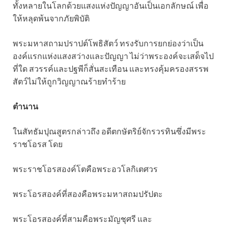
ทั้งหลายในโลกด้วยแสงแห่งปัญญาอันเป็นเอกลักษณ์ เพื่อ
ให้หลุดพ้นจากภัยพิบัติ
พระมหาสถามปราปต์โพธิสัตว์ ทรงรับการยกย่องว่าเป็น
องค์แรกแห่งแสงสว่างและปัญญา ไม่ว่าพระองค์จะเสด็จไป
ที่ใด สวรรค์และปฐพีก็สั่นสะเทือน และทรงคุ้มครองสรรพ
สัตว์ไม่ให้ถูกวิญญาณร้ายทำร้าย
ตำนาน
ในสัทธัมปุณสูตรกล่าวถึง อดีตกษัตริย์จักรวรทินซึ่งมีพระ
ราชโอรส โดย
พระราชโอรสองค์โตคือพระอวโลกิเตศวร
พระโอรสองค์ที่สองคือพระมหาสถมปรัปตะ
พระโอรสองค์ที่สามคือพระมัญชุศรี และ