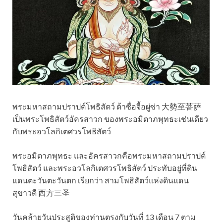
พระมหาสถามปราปต์โพธิสัตว์ ต้าซื่อจื้อผู่ซ่า 大勢至菩萨
เป็นพระโพธิสัตว์อัครสาวก ของพระอมิตาภพุทธะเช่นเดียว
กับพระอวโลกิเตศวรโพธิสัตว์
พระอมิตาภพุทธะ และอัครสาวกคือพระมหาสถามปราปต์
โพธิสัตว์ และพระอวโลกิเตศวรโพธิสัตว์ ประทับอยู่ที่ดิน
แดนตะวันตะวันตก เรียกว่า สามโพธิสัตว์แห่งดินแดน
สุขาวดี 西方三圣
วันคล้ายวันประสูติของท่านตรงกับวันที่ 13 เดือน 7 ตาม