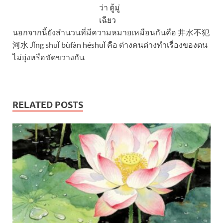
ว่า ตู้มู่
เฉียว
นอกจากนี้ยังสำนวนที่มีความหมายเหมือนกันคือ 井水不犯
河水 Jǐng shuǐ bùfàn héshuǐ คือ ต่างคนต่างทำเรื่องของตน
ไม่ยุ่งหรือขัดขวางกัน
RELATED POSTS