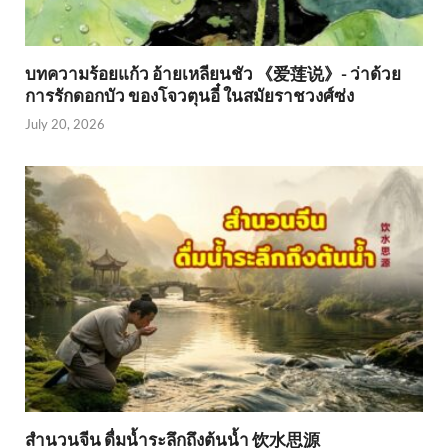
บทความร้อยแก้ว อ้ายเหลียนชัว 《爱莲说》- ว่าด้วย
การรักดอกบัว ของโจวตุนอี๋ ในสมัยราชวงศ์ซ่ง
July 20, 2026
สำนวนจีน ดื่มน้ำระลึกถึงต้นน้ำ 饮水思源