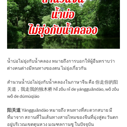
น้ำบ่อไม่ยุ่งกับน้ำคลอง หมายถึงการบอกให้ผู้อืนทราบว่า
ต่างคนต่างมีหนทางของตน ไม่ยุ่งเกี่ยวกัน
สำนวนน้ำบ่อไม่ยุ่งกับน้ำคลองในภาษาจีน คือ 你走你的阳
关道，我走我的独木桥 Nǐ zǒu nǐ de yángguāndào, wǒ zǒu
wǒ de dúmùqiáo
阳关道
Yángguāndào หมายถึง หนทางที่สะดวกสบาย มี
ที่มาจาก สถานที่ในเส้นทางสายไหมของจีนที่มุ่งสู่ตะวันตก
อยู่บริเวณเขตตุนหวง มณฑลกานซู ในปัจจุบัน