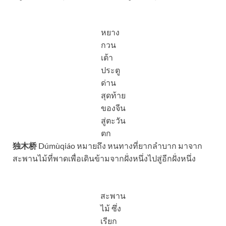
หยาง
กวน
เต้า
ประตู
ด่าน
สุดท้าย
ของจีน
สู่ตะวัน
ตก
独木桥
Dúmùqiáo หมายถึง หนทางที่ยากลำบาก มาจาก
สะพานไม้ที่พาดเพื่อเดินข้ามจากฝั่งหนึ่งไปสู่อีกฝั่งหนึ่ง
สะพาน
ไม้ ซึ่ง
เรียก