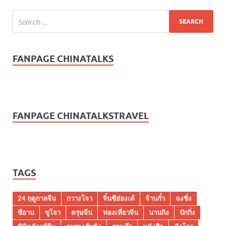
FANPAGE CHINATALKS
FANPAGE CHINATALKSTRAVEL
TAGS
24 ฤดูกาลจีน
กวางโจว
จิ๋นซีฮ่องเต้
จ้านกั๋ว
ฉงชิ่ง
ซีอาน
ซูโจว
ตรุษจีน
ท่องเที่ยวจีน
นานกิง
ปักกิ่ง