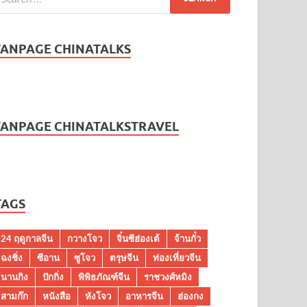
FANPAGE CHINATALKS
FANPAGE CHINATALKSTRAVEL
TAGS
24 ฤดูกาลจีน
กวางโจว
จิ๋นซีฮ่องเต้
จ้านกั๋ว
ฉงชิ่ง
ซีอาน
ซูโจว
ตรุษจีน
ท่องเที่ยวจีน
นานกิง
ปักกิ่ง
พิพิธภัณฑ์จีน
ราชวงศ์หมิง
สามก๊ก
หนังสือ
หังโจว
อาหารจีน
ฮ่องกง