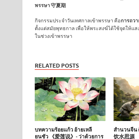
พรรษา 守夏期
กิจกรรมประจำวันเทศกาลเข้าพรรษา คือ
การถวา
ตั้งแต่สมัยพุทธกาล เพื่อให้พระสงฆ์ได้ใช้จุด
ในช่วงเข้าพรรษา
RELATED POSTS
บทความร้อยแก้ว อ้ายเหลี
สำนวนจีน ดื
ยนชัว 《爱莲说》- ว่าด้วยการ
饮水思源