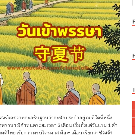
ะสงฆ์เถรวาทจะอธิษฐานว่าจะพักประจำอยู่ ณ ที่ใดที่หนึ่ง
ำพรรษา มีกำหนดระยะเวลา 3 เดือน เริ่มตั้งแต่วันแรม 1 ค่ำ
ทคติไทย เรียกว่า ครบไตรมาส คือ ๓ เดือน เรียกว่า
ช่วงจำ