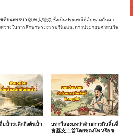
ยเทียนพรรษา
敬奉大蜡烛 ซึ่งเป็นประเพณีที่สืบทอดกันมา
ให้แสงสว่างในการศึกษาพระธรรมวินัยและการประกอบศาสนกิจ
่มน้ำระลึกถึงต้นน้ำ
บทกวีสองบทว่าด้วยการกินลิ้นจี่
食荔支二首โดยซูตงโพ หรือ ซู