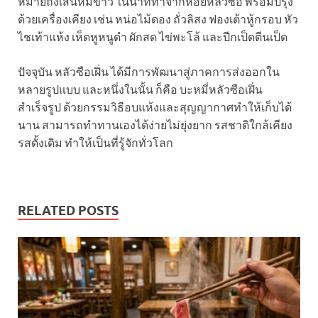
หมายถึงเส้นหมี่ขาว ในน้ำที่ทำจากหอยหลัวซือ พร้อมปรุง
ด้วยเครื่องเคียง เช่น หน่อไม้ดอง ถั่วลิสง ฟองเต้าหู้กรอบ หัว
ไชเท้าแห้ง เห็ดหูหนูดำ ผักสด ไข่พะโล้ และปีกเป็ดตีนเป็ด
ปัจจุบัน หลัวซือเฝิ่น ได้มีการพัฒนาสู่ภาคการส่งออกใน
หลายรูปแบบ และหนึ่งในนั้น ก็คือ บะหมี่หลัวซือเฝิ่น
สำเร็จรูป ด้วยกรรมวิธีอบแห้งและสุญญากาศทำให้เก็บได้
นาน สามารถทำทานเองได้ง่ายไม่ยุ่งยาก รสชาติใกล้เคียง
รสดั้งเดิม ทำให้เป็นที่รู้จักทั่วโลก
RELATED POSTS