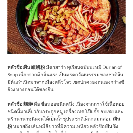
หลัวซือเฝิ่น 螺蛳粉
มีฉายาว่า ทุเรียนฉบับบะหมี่ Durian of
Soup เนื่องจากมีกลิ่นแรง เป็นมรดกวัฒนธรรมของชาติจีน
มีต้นกำเนิดมาจากเมืองหลิ่วโจว เขตปกครองตนเองกว่างซี
จ้วง ทางตอนใต้ของจีน
หลัวซือ 螺蛳
คือ ชื่อหอยชนิดหนึ่ง เนื่องจากการใช้เนื้อหอย
ชนิดนี้มาเคี่ยวกับกระดูกหมู เครื่องเทศ โป๊ยกั๊ก อบเชย และ
พริกนานา​ชนิดจนได้เป็นน้ำซุปรสชาติเผ็ดกลมกล่อม
เฝิ่น
粉
หมายถึง เส้นหมี่สีขาวที่มีความเหนียว หลัวซือเฝิ่น จึง