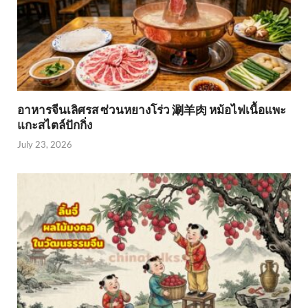
อาหารจีนเลิศรส ซ่วนหยางโร่ว 涮羊肉 หม้อไฟเนื้อแพะ
แกะสไตล์ปักกิ่ง
July 23, 2026