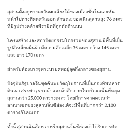
สุสานตั้งอยู่ทางตะวันตกเฉียงใต้ของเมืองชั้นในและหัน
หน้าไปทางทิศตะวันออก ลักษณะของเนินสุสานสูง 76 เมตร
ที่มีรูปร่างคล้ายพีรามิดที่ถูกตัดด้านบน
โครงสร้างและสถาปัตยกรรมโดยรวมของสุสาน มีพื้นที่เป็น
รูปสี่เหลี่ยมผืนผ้า มีความลึกเฉลี่ย 35 เมตร กว้าง 145 เมตร
และ ยาว 170 เมตร
สำหรับห้องบรรจุพระบรมศพอยู่จุดกึ่งกลางของสุสาน
ปัจจุบันรัฐบาลจีนขุดค้นพบวัตถุโบราณที่เป็นกองทัพทหาร
ดินเผา สรรพาวุธ รถม้าและม้าศึก ภายในบริเวณพื้นที่หลุม
สุสานกว่า 25,000 ตารางเมตร โดยมีการคาดคะเนว่า
อาณาเขตของสุสานจิ๋นซีฮ่องเต้จะมีพื้นที่มากกว่า 2,180
ตารางกิโลเมตร
ทั้งนี้ สุสานฉินสื่อหวง หรือสุสานจิ๋นซีฮ่องเต้ ได้รับการคัด