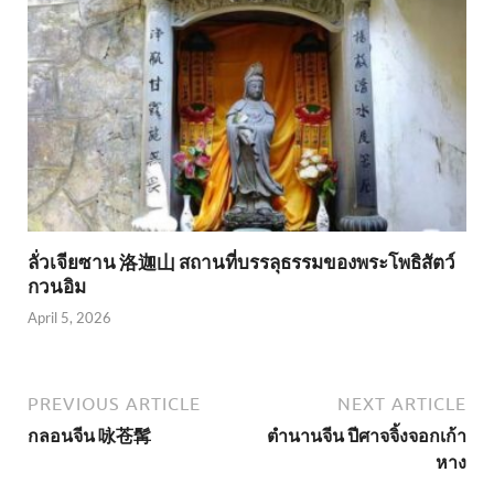
ลั่วเจียซาน 洛迦山 สถานที่บรรลุธรรมของพระโพธิสัตว์
กวนอิม
April 5, 2026
PREVIOUS ARTICLE
NEXT ARTICLE
กลอนจีน 咏苍髯
ตำนานจีน ปีศาจจิ้งจอกเก้า
หาง