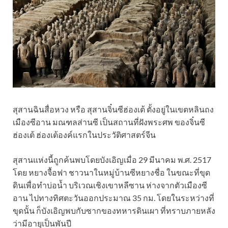
สุสานฉินสื่อหวง หรือ สุสานจิ๋นซีฮ่องเต้ ตั้งอยู่ในเขตหลินถง
เมืองซีอาน มณฑลส่านซี เป็นสถานที่ฝังพระศพ ของจิ๋นซี
ฮ่องเต้ ฮ่องเต้องค์แรกในประวัติศาสตร์จีน
สุสานแห่งนี้ถูกค้นพบโดยบังเอิญเมื่อ 29 มีนาคม พ.ศ. 2517
โดย หยางจื้อฟา ชาวนาในหมู่บ้านซีหยางชื่อ ในขณะที่ขุด
ดินเพื่อทำบ่อน้ำ บริเวณเชิงเขาหลีซาน ห่างจากตัวเมืองซี
อาน ไปทางทิศตะวันออกประมาณ 35 กม. โดยในระหว่างที่
ขุดนั้น ก็บังเอิญพบกับซากของทหารดินเผา ที่ทราบภายหลัง
ว่ามีอายุเป็นพันปี