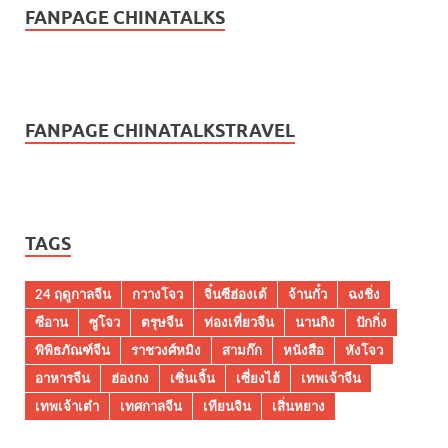
FANPAGE CHINATALKS
FANPAGE CHINATALKSTRAVEL
TAGS
24 ฤดูกาลจีน
กวางโจว
จิ๋นซีฮ่องเต้
จ้านกั๋ว
ฉงชิ่ง
ซีอาน
ซูโจว
ตรุษจีน
ท่องเที่ยวจีน
นานกิง
ปักกิ่ง
พิพิธภัณฑ์จีน
ราชวงศ์หมิง
สามก๊ก
หนังสือ
หังโจว
อาหารจีน
ฮ่องกง
เซิ่นเจิ้น
เซี่ยงไฮ้
เทพเจ้าจีน
เทพเจ้าเต๋า
เทศกาลจีน
เทียนจิน
เสิ่นหยาง