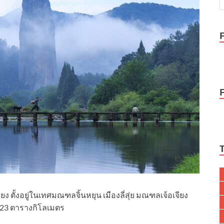
จียง ตั้งอยู่ในเทศมณฑลจิ้นหยุน เมืองลี่สุ่ย มณฑลเจ้อเจียง
ม 5.23 ตารางกิโลเมตร