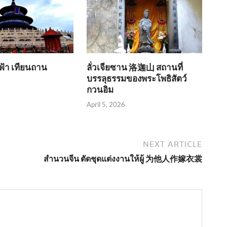
ฟ้า เทียนถาน
ลั่วเจียซาน 洛迦山 สถานที่
บรรลุธรรมของพระโพธิสัตว์
6
กวนอิม
April 5, 2026
NEXT ARTICLE
สำนวนจีน ตัดชุดแต่งงานให้ผู้ 为他人作嫁衣裳
→