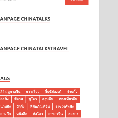
FANPAGE CHINATALKS
FANPAGE CHINATALKSTRAVEL
TAGS
24 ฤดูกาลจีน
กวางโจว
จิ๋นซีฮ่องเต้
จ้านกั๋ว
ฉงชิ่ง
ซีอาน
ซูโจว
ตรุษจีน
ท่องเที่ยวจีน
นานกิง
ปักกิ่ง
พิพิธภัณฑ์จีน
ราชวงศ์หมิง
สามก๊ก
หนังสือ
หังโจว
อาหารจีน
ฮ่องกง