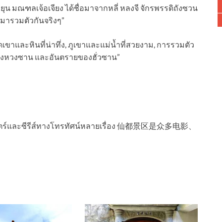
ยุน มณฑลเจ้อเจียง ได้ชื่อมาจากหลี่ หลงจี จักรพรรดิถังซวน
ยนมารวมตัวกันจริงๆ”
ดเขาและหินที่น่าทึ่ง, ภูเขาและแม่น้ำที่สวยงาม, การรวมตัว
องหวงซาน และอันตรายของฮั่วซาน”
ทำภาพยนตร์และซีรีส์ทางโทรทัศน์หลายเรื่อง 仙都景区是众多电影、