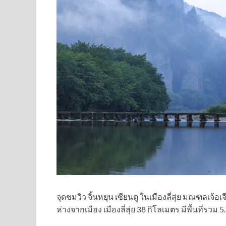
จุดชมวิว จิ้นหยุน เซียนตู ในเมืองลี่สุ่ย มณฑลเจ้อเ
ห่างจากเมือง เมืองลี่สุ่ย 38 กิโลเมตร มีพื้นที่รว