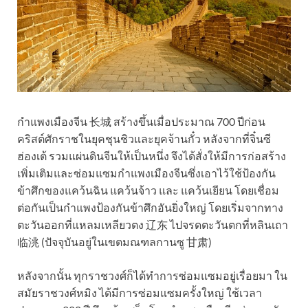
กำแพงเมืองจีน 长城 สร้างขึ้นเมื่อประมาณ 700 ปีก่อน
คริสต์ศักราชในยุคชุนชิวและยุคจ้านกั๋ว หลังจากที่จิ๋นซี
ฮ่องเต้ รวมแผ่นดินจีนให้เป็นหนึ่ง จึงได้สั่งให้มีการก่อสร้าง
เพิ่มเติมและซ่อมแซมกำแพงเมืองจีนซึ่งเอาไว้ใช้ป้องกัน
ข้าศึกของแคว้นฉิน แคว้นจ้าว และ แคว้นเยียน โดยเชื่อม
ต่อกันเป็นกำแพงป้องกันข้าศึกอันยิ่งใหญ่ โดยเริ่มจากทาง
ตะวันออกที่แหลมเหลียวตง 辽东 ไปจรดตะวันตกที่หลินเถา
临洮 (ปัจจุบันอยู่ในเขตมณฑลกานซู 甘肃)
หลังจากนั้น ทุกราชวงศ์ก็ได้ทำการซ่อมแซมอยู่เรื่อยมา ใน
สมัยราชวงศ์หมิง ได้มีการซ่อมแซมครั้งใหญ่ ใช้เวลา