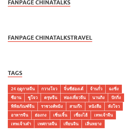
FANPAGE CHINATALKS
FANPAGE CHINATALKSTRAVEL
TAGS
24 ฤดูกาลจีน
กวางโจว
จิ๋นซีฮ่องเต้
จ้านกั๋ว
ฉงชิ่ง
ซีอาน
ซูโจว
ตรุษจีน
ท่องเที่ยวจีน
นานกิง
ปักกิ่ง
พิพิธภัณฑ์จีน
ราชวงศ์หมิง
สามก๊ก
หนังสือ
หังโจว
อาหารจีน
ฮ่องกง
เซิ่นเจิ้น
เซี่ยงไฮ้
เทพเจ้าจีน
เทพเจ้าเต๋า
เทศกาลจีน
เทียนจิน
เสิ่นหยาง