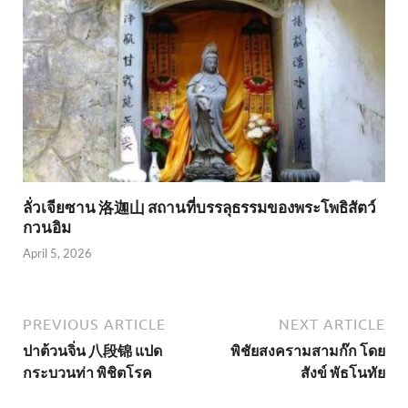
ลั่วเจียซาน 洛迦山 สถานที่บรรลุธรรมของพระโพธิสัตว์
กวนอิม
April 5, 2026
PREVIOUS ARTICLE
NEXT ARTICLE
ปาต้วนจิ่น 八段锦 แปด
พิชัยสงครามสามก๊ก โดย
กระบวนท่า พิชิตโรค
สังข์ พัธโนทัย