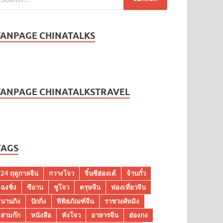
FANPAGE CHINATALKS
FANPAGE CHINATALKSTRAVEL
TAGS
24 ฤดูกาลจีน
กวางโจว
จิ๋นซีฮ่องเต้
จ้านกั๋ว
ฉงชิ่ง
ซีอาน
ซูโจว
ตรุษจีน
ท่องเที่ยวจีน
นานกิง
ปักกิ่ง
พิพิธภัณฑ์จีน
ราชวงศ์หมิง
สามก๊ก
หนังสือ
หังโจว
อาหารจีน
ฮ่องกง