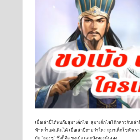
เมื่อเล่าปี่ได้พบกับสุมาเต็กโช  สุมาเต็กโชได้กล่าวกับเล่
ฟ้าคว่ำแผ่นดินได้ เมื่อเล่าปี่ถามว่าใคร สุมาเต็กโชหัว
กับ “ฮองซู” ซึ่งก็คือ ขงเบ้ง และบังทองนั่นเอง