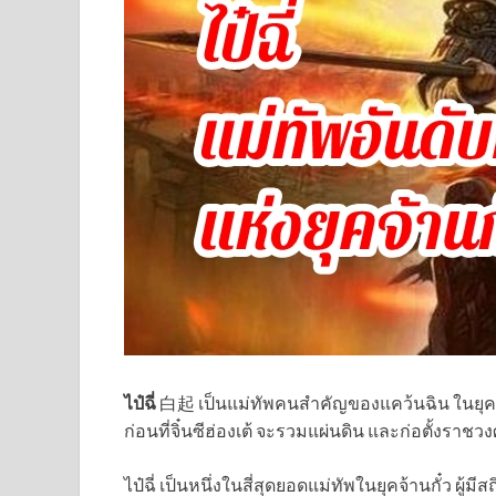
ไป๋ฉี่
白起 เป็นแม่ทัพคนสำคัญของแคว้นฉิน ในยุคจ้าน
ก่อนที่จิ๋นซีฮ่องเต้ จะรวมแผ่นดิน และก่อตั้งราชวงศ
ไป๋ฉี่ เป็นหนึ่งในสี่สุดยอดแม่ทัพในยุคจ้านกั๋ว ผู