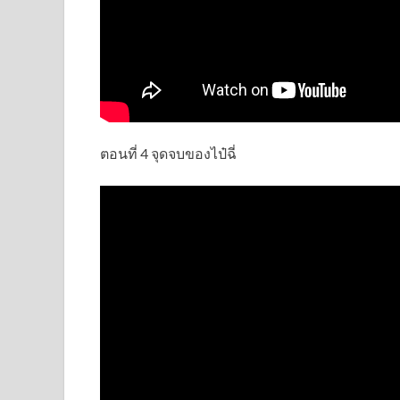
ตอนที่ 4 จุดจบของไป๋ฉี่