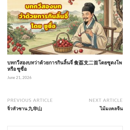
บทกวีสองบทว่าด้วยการกินลิ้นจี่ 食荔支二首โดยซูตงโพ
หรือ ซูซื่อ
June 21, 2026
PREVIOUS ARTICLE
NEXT ARTICLE
จิ่วหัวซาน 九华山
ไม้มงคลจีน