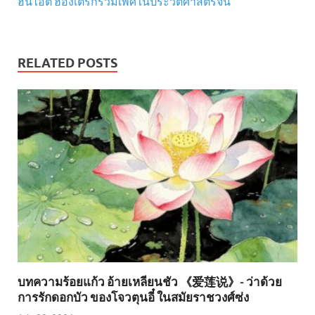
ฮั่นไอตี้ ฮ่องเต้รักร่วมเพศในประวัติศาสตร์จีน
RELATED POSTS
บทความร้อยแก้ว อ้ายเหลียนชัว 《爱莲说》- ว่าด้วย
การรักดอกบัว ของโจวตุนอี๋ ในสมัยราชวงศ์ซ่ง