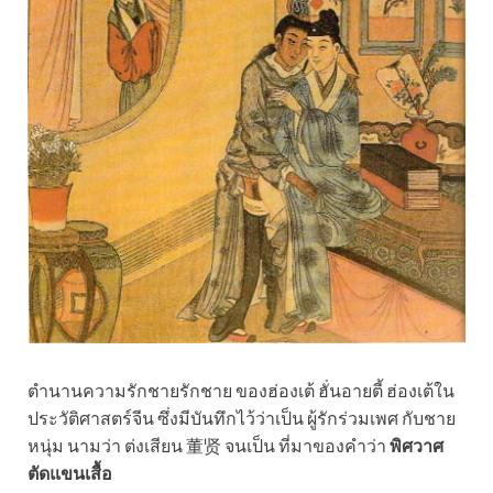
ตำนานความรักชายรักชาย ของฮ่องเต้ ฮั่นอายตี้ ฮ่องเต้ใน
ประวัติศาสตร์จีน ซึ่งมีบันทึกไว้ว่าเป็น ผู้รักร่วมเพศ กับชาย
หนุ่ม นามว่า ต่งเสียน 董贤 จนเป็น ที่มาของคำว่า
พิศวาศ
ตัดแขนเสื้อ