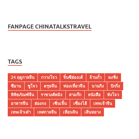
FANPAGE CHINATALKSTRAVEL
TAGS
24 ฤดูกาลจีน
กวางโจว
จิ๋นซีฮ่องเต้
จ้านกั๋ว
ฉงชิ่ง
ซีอาน
ซูโจว
ตรุษจีน
ท่องเที่ยวจีน
นานกิง
ปักกิ่ง
พิพิธภัณฑ์จีน
ราชวงศ์หมิง
สามก๊ก
หนังสือ
หังโจว
อาหารจีน
ฮ่องกง
เซิ่นเจิ้น
เซี่ยงไฮ้
เทพเจ้าจีน
เทพเจ้าเต๋า
เทศกาลจีน
เทียนจิน
เสิ่นหยาง