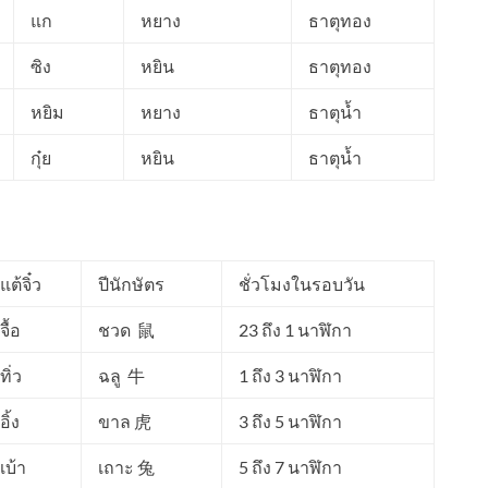
แก
หยาง
ธาตุทอง
ซิง
หยิน
ธาตุทอง
หยิม
หยาง
ธาตุน้ำ
กุ๋ย
หยิน
ธาตุน้ำ
แต้จิ๋ว
ปีนักษัตร
ชั่วโมงในรอบวัน
จื้อ
ชวด 鼠
23 ถึง 1 นาฬิกา
ทิ่ว
ฉลู 牛
1 ถึง 3 นาฬิกา
อิ้ง
ขาล 虎
3 ถึง 5 นาฬิกา
เบ้า
เถาะ 兔
5 ถึง 7 นาฬิกา