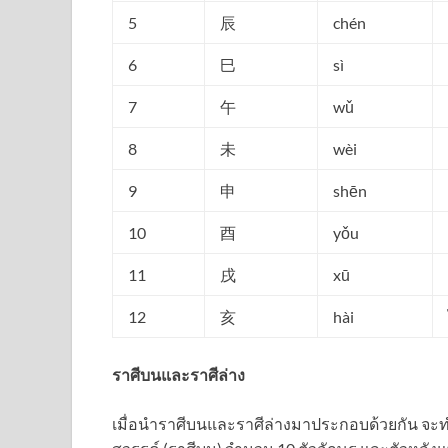
5
辰
chén
6
巳
sì
7
午
wǔ
8
未
wèi
9
申
shēn
10
酉
yǒu
11
戌
xū
12
亥
hài
ราศีบนและราศีล่าง
เมื่อนำราศีบนและราศีล่างมาประกอบด้วยกัน จะท