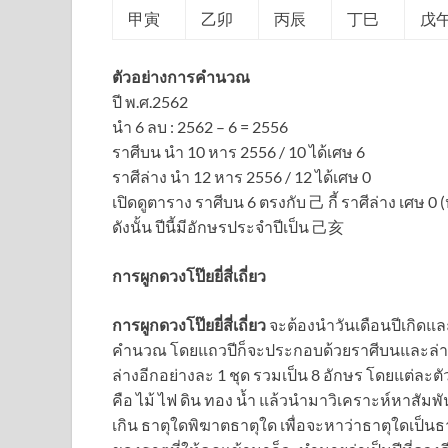
甲寅
乙卯
丙辰
丁巳
戊
ตัวอย่างการคำนวณ
ปี พ.ศ.2562
นำ 6 ลบ : 2562 – 6 = 2556
ราศีบน นำ 10 หาร 2556 / 10 ได้เศษ 6
ราศีล่าง นำ 12 หาร 2556 / 12 ได้เศษ 0
เปิดดูตาราง ราศีบน 6 ตรงกับ 己 กี้ ราศีล่าง เศษ 0
ดังนั้น ปีนี้มีอักษรประจำปีเป็น 己亥
การผูกดวงโป๊ยยี่สี่เถี่ยว
การผูกดวงโป๊ยยี่สี่เถี่ยว
จะต้องนำวันเดือนปีเกิดและ
คำนวณ โดยแถวปีก็จะประกอบด้วยราศีบนและล่าง 
ล่างอีกอย่างละ 1 ชุด รวมเป็น 8 อักษร โดยแต่ละตัว
คือ ไม้ ไฟ ดิน ทอง น้ำ แล้วนำมาวิเคราะห์หาสัมพั
เกิน ธาตุใดพิฆาตธาตุใด เพื่อจะหาว่าธาตุใดเป็นธาต