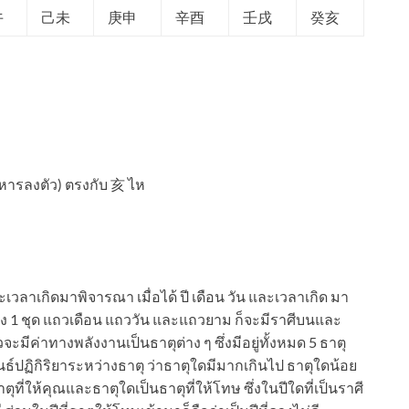
午
己未
庚申
辛酉
壬戌
癸亥
 (หารลงตัว) ตรงกับ 亥 ไห
เวลาเกิดมาพิจารณา เมื่อได้ ปี เดือน วัน และเวลาเกิด มา
1 ชุด แถวเดือน แถววัน และแถวยาม ก็จะมีราศีบนและ
จะมีค่าทางพลังงานเป็นธาตุต่าง ๆ ซึ่งมีอยู่ทั้งหมด 5 ธาตุ
นธ์ปฏิกิริยาระหว่างธาตุ ว่าธาตุใดมีมากเกินไป ธาตุใดน้อย
ุที่ให้คุณและธาตุใดเป็นธาตุที่ให้โทษ ซึ่งในปีใดที่เป็นราศี