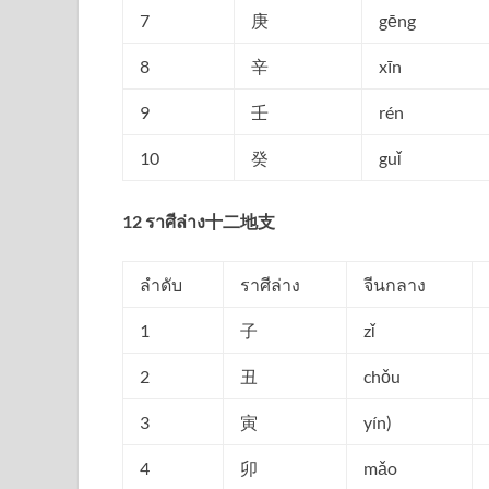
7
庚
gēng
8
辛
xīn
9
壬
rén
10
癸
guǐ
12 ราศีล่าง十二地支
ลำดับ
ราศีล่าง
จีนกลาง
1
子
zǐ
2
丑
chǒu
3
寅
yín)
4
卯
mǎo