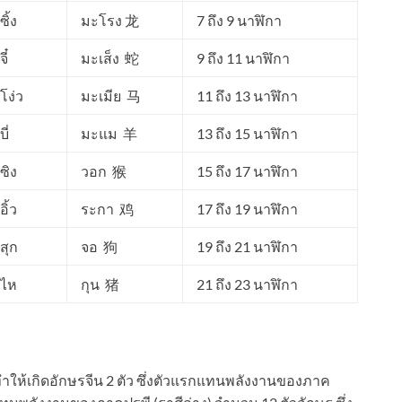
ซิ้ง
มะโรง 龙
7 ถึง 9 นาฬิกา
จี๋
มะเส็ง 蛇
9 ถึง 11 นาฬิกา
โง่ว
มะเมีย 马
11 ถึง 13 นาฬิกา
บี่
มะแม 羊
13 ถึง 15 นาฬิกา
ซิง
วอก 猴
15 ถึง 17 นาฬิกา
อิ้ว
ระกา 鸡
17 ถึง 19 นาฬิกา
สุก
จอ 狗
19 ถึง 21 นาฬิกา
ไห
กุน 猪
21 ถึง 23 นาฬิกา
ำให้เกิดอักษรจีน 2 ตัว ซึ่งตัวแรกแทนพลังงานของภาค