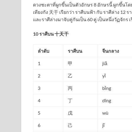
ดวงชะตาที่ผูกขึ้นเป็นตัวอักษร 8 อักษรนี้ ผูกขึ้นโ
เทียงกัง 天干 เรียกว่า ราศีบนฟ้า กับ ราศีล่าง 12 รา
และราศีล่างมาจับคู่กันเป็น 60 คู่ เป็นหนึ่งวัฏจั
10 ราศีบน 十天干
ลำดับ
ราศีบน
จีนกลาง
1
甲
jiǎ
2
乙
yǐ
3
丙
bǐng
4
丁
dīng
5
戊
wù
6
己
jǐ