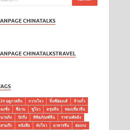
FANPAGE CHINATALKS
FANPAGE CHINATALKSTRAVEL
TAGS
24 ฤดูกาลจีน
กวางโจว
จิ๋นซีฮ่องเต้
จ้านกั๋ว
ฉงชิ่ง
ซีอาน
ซูโจว
ตรุษจีน
ท่องเที่ยวจีน
นานกิง
ปักกิ่ง
พิพิธภัณฑ์จีน
ราชวงศ์หมิง
สามก๊ก
หนังสือ
หังโจว
อาหารจีน
ฮ่องกง