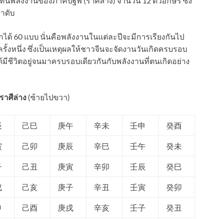
ทนพลังงานของภาคปฐพี (ราศีล่าง) จำนวน 12 ตัวอักษร ซึ่ง
ลำดับ
ได้ 60 แบบ นั่นคือพลังงานในแต่ละปีจะมีการเรียงกันไป
รั้งหนึ่ง ซึ่งเป็นเหตุผลให้ชาวจีนจะจัดงานวันเกิดครบรอบ
าได้มีชีวิตอยู่จนมาครบรอบเดียวกันกับพลังงานที่ตนเกิดอย่าง
าศีล่าง
(ซ้ายไปขวา)
辰
己巳
庚午
辛未
壬申
癸酉
寅
己卯
庚辰
辛巳
壬午
癸未
子
己丑
庚寅
辛卯
壬辰
癸巳
戌
己亥
庚子
辛丑
壬寅
癸卯
申
己酉
庚戌
辛亥
壬子
癸丑