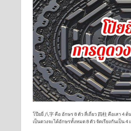
โป๊ยยี่ 八字 คือ อักษร 8 ตัว สี่เถี่ยว 四柱 คือเสา 4 ต
เป็นดวงจะได้อักษรทั้งหมด 8 ตัว จัดเรียงกันเป็น 4