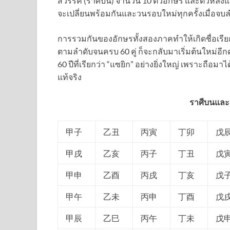
สวรรค์ (ราศีบน) จำนวน 10 ตัวอักษร และตัวหลังแ
จะเปลี่ยนพร้อมกันและวนรอบใหม่ทุกครั้งเมื่อจบ
การรวมกันของอักษรทั้งสองภาคทำให้เกิดชื่อเรียก
ตามลำดับจนครบ 60 คู่ ก็จะกลับมาเริ่มต้นใหม่อีกค
60 ปีที่เรียกว่า “แซยิก” อย่างยิ่งใหญ่ เพราะถือม
แท้จริง
ราศีบนและร
甲子
乙丑
丙寅
丁卯
戊
甲戌
乙亥
丙子
丁丑
戊
甲申
乙酉
丙戌
丁亥
戊
甲午
乙未
丙申
丁酉
戊
甲辰
乙巳
丙午
丁未
戊