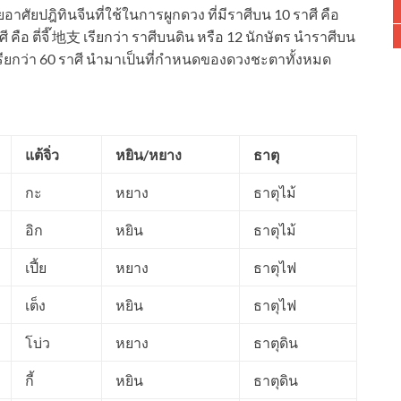
ดยอาศัยปฎิทินจีนที่ใช้ในการผูกดวง ที่มีราศีบน 10 ราศี คือ
ศี คือ ตี่จี๊ 地支 เรียกว่า ราศีบนดิน หรือ 12 นักษัตร นำราศีบน
กร เรียกว่า 60 ราศี นำมาเป็นที่กำหนดของดวงชะตาทั้งหมด
แต้จิ่ว
หยิน/หยาง
ธาตุ
กะ
หยาง
ธาตุไม้
อิก
หยิน
ธาตุไม้
เปี้ย
หยาง
ธาตุไฟ
เต็ง
หยิน
ธาตุไฟ
โบ่ว
หยาง
ธาตุดิน
กี้
หยิน
ธาตุดิน